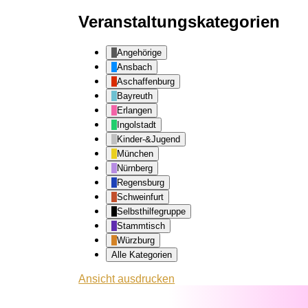
Veranstaltungskategorien
Angehörige
Ansbach
Aschaffenburg
Bayreuth
Erlangen
Ingolstadt
Kinder-&Jugend
München
Nürnberg
Regensburg
Schweinfurt
Selbsthilfegruppe
Stammtisch
Würzburg
Alle Kategorien
Ansicht
ausdrucken