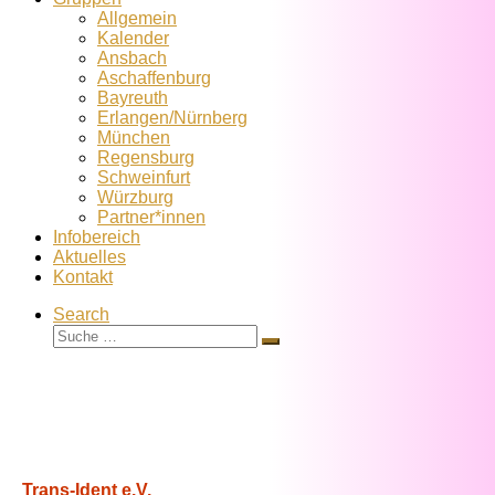
Allgemein
Kalender
Ansbach
Aschaffenburg
Bayreuth
Erlangen/Nürnberg
München
Regensburg
Schweinfurt
Würzburg
Partner*innen
Infobereich
Aktuelles
Kontakt
Search
Suche
Suche
…
Trans-Ident e.V.