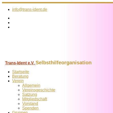
Zum
Inhalt
info@trans-ident.de
springen
Selbsthilfeorganisation
Trans-Ident e.V.
Startseite
Beratung
Verein
Allgemein
Vereins­geschichte
Satzung
Mitglied­schaft
Vorstand
Spenden
Gruppen