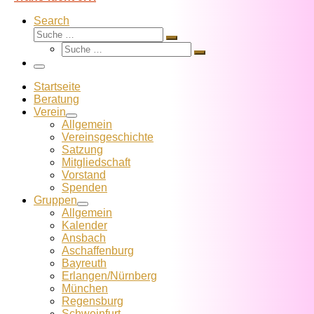
Search
Suche
Suche
Suche
…
Suche
…
Menü
Startseite
Beratung
Verein
Allgemein
Vereins­geschichte
Satzung
Mitglied­schaft
Vorstand
Spenden
Gruppen
Allgemein
Kalender
Ansbach
Aschaffenburg
Bayreuth
Erlangen/Nürnberg
München
Regensburg
Schweinfurt