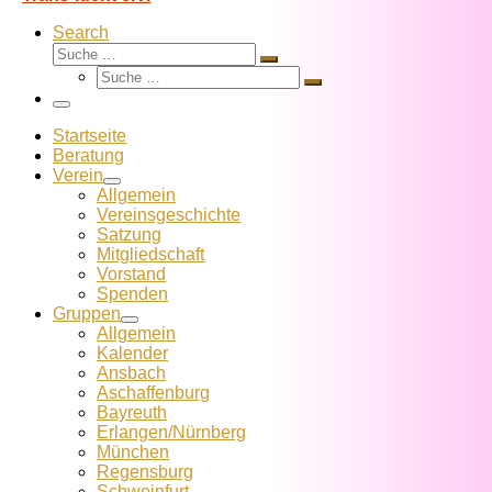
Search
Suche
Suche
Suche
…
Suche
…
Menü
Startseite
Beratung
Verein
Allgemein
Vereins­geschichte
Satzung
Mitglied­schaft
Vorstand
Spenden
Gruppen
Allgemein
Kalender
Ansbach
Aschaffenburg
Bayreuth
Erlangen/Nürnberg
München
Regensburg
Schweinfurt