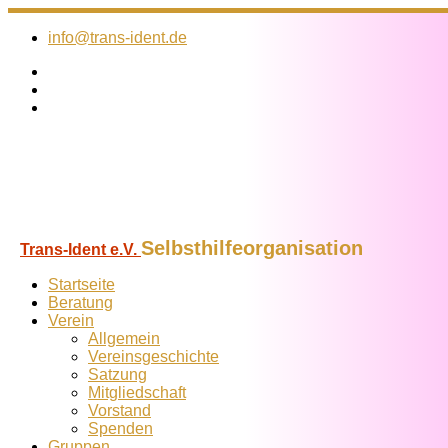
Zum
Inhalt
info@trans-ident.de
springen
Selbsthilfeorganisation
Trans-Ident e.V.
Startseite
Beratung
Verein
Allgemein
Vereins­geschichte
Satzung
Mitglied­schaft
Vorstand
Spenden
Gruppen