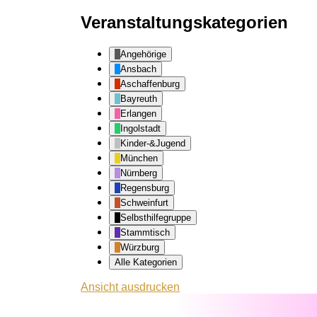
Veranstaltungskategorien
Angehörige
Ansbach
Aschaffenburg
Bayreuth
Erlangen
Ingolstadt
Kinder-&Jugend
München
Nürnberg
Regensburg
Schweinfurt
Selbsthilfegruppe
Stammtisch
Würzburg
Alle Kategorien
Ansicht
ausdrucken