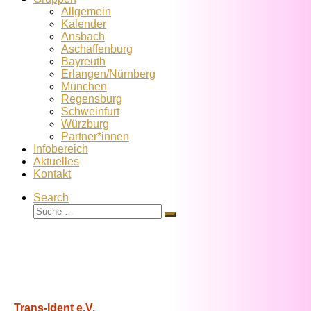
Allgemein
Kalender
Ansbach
Aschaffenburg
Bayreuth
Erlangen/Nürnberg
München
Regensburg
Schweinfurt
Würzburg
Partner*innen
Infobereich
Aktuelles
Kontakt
Search
Suche
Suche
…
Trans-Ident e.V.