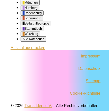
München
Nürnberg
Regensburg
Schweinfurt
Selbsthilfegruppe
Stammtisch
Würzburg
Alle Kategorien
Ansicht
ausdrucken
Impressum
Datenschutz
Sitemap
Cookie-Richtlinie
© 2026
Trans-Ident e.V.
–
Alle Rechte vorbehalten