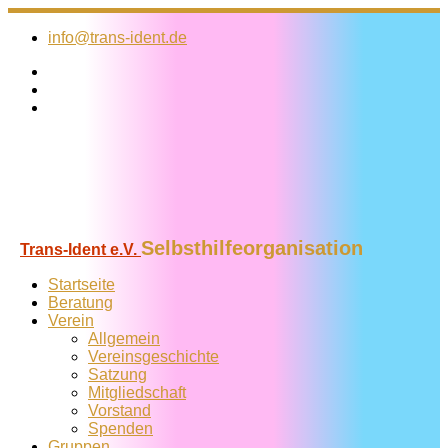
Zum
Inhalt
info@trans-ident.de
springen
Selbsthilfeorganisation
Trans-Ident e.V.
Startseite
Beratung
Verein
Allgemein
Vereins­geschichte
Satzung
Mitglied­schaft
Vorstand
Spenden
Gruppen