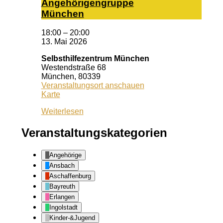
An­ge­hö­ri­gen­grup­pe
Mün­chen
18:00
–
20:00
13. Mai 2026
Selbsthilfezentrum München
Westendstraße 68
München
,
80339
Veranstaltungsort anschauen
Selbsthilfezentrum
Karte
München
Weiterlesen
Veranstaltungskategorien
Angehörige
Ansbach
Aschaffenburg
Bayreuth
Erlangen
Ingolstadt
Kinder-&Jugend