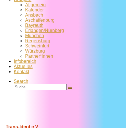
Allgemein
Kalender
Ansbach
Aschaffenburg
Bayreuth
Erlangen/Nürnberg
München
Regensburg
Schweinfurt
Würzburg
Partner*innen
Infobereich
Aktuelles
Kontakt
Search
Suche
Suche
…
Trans-Ident e.V.