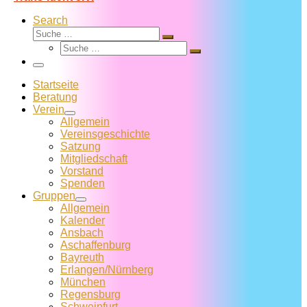
Search
Suche
Suche
Suche
…
Suche
…
Menü
Startseite
Beratung
Verein
Allgemein
Vereins­geschichte
Satzung
Mitglied­schaft
Vorstand
Spenden
Gruppen
Allgemein
Kalender
Ansbach
Aschaffenburg
Bayreuth
Erlangen/Nürnberg
München
Regensburg
Schweinfurt