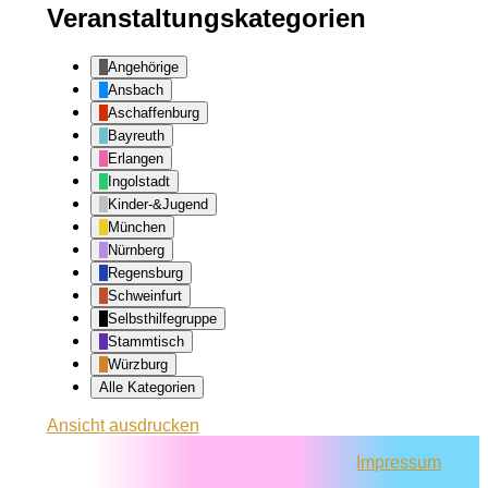
Veranstaltungskategorien
Angehörige
Ansbach
Aschaffenburg
Bayreuth
Erlangen
Ingolstadt
Kinder-&Jugend
München
Nürnberg
Regensburg
Schweinfurt
Selbsthilfegruppe
Stammtisch
Würzburg
Alle Kategorien
Ansicht
ausdrucken
Impressum