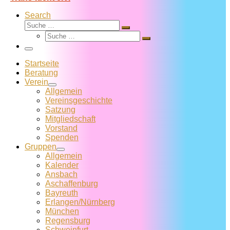
Search
Suche
Suche
Suche
…
Suche
…
Menü
Startseite
Beratung
Verein
Allgemein
Vereins­geschichte
Satzung
Mitglied­schaft
Vorstand
Spenden
Gruppen
Allgemein
Kalender
Ansbach
Aschaffenburg
Bayreuth
Erlangen/Nürnberg
München
Regensburg
Schweinfurt