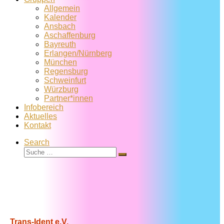
Allgemein
Kalender
Ansbach
Aschaffenburg
Bayreuth
Erlangen/Nürnberg
München
Regensburg
Schweinfurt
Würzburg
Partner*innen
Infobereich
Aktuelles
Kontakt
Search
Suche
Suche
…
Trans-Ident e.V.