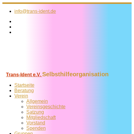
Zum
Inhalt
info@trans-ident.de
springen
Selbsthilfeorganisation
Trans-Ident e.V.
Startseite
Beratung
Verein
Allgemein
Vereins­geschichte
Satzung
Mitglied­schaft
Vorstand
Spenden
Gruppen