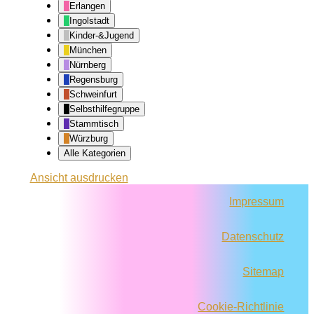
Erlangen
Ingolstadt
Kinder-&Jugend
München
Nürnberg
Regensburg
Schweinfurt
Selbsthilfegruppe
Stammtisch
Würzburg
Alle Kategorien
Ansicht
ausdrucken
Impressum
Datenschutz
Sitemap
Cookie-Richtlinie