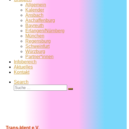
Allgemein
Kalender
Ansbach
Aschaffenburg
Bayreuth
Erlangen/Nürnberg
München
Regensburg
Schweinfurt
Würzburg
Partner*innen
Infobereich
Aktuelles
Kontakt
Search
Suche
Suche
…
Trans-Ident e.V.