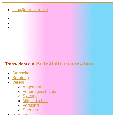
Zum
Inhalt
info@trans-ident.de
springen
Selbsthilfeorganisation
Trans-Ident e.V.
Startseite
Beratung
Verein
Allgemein
Vereins­geschichte
Satzung
Mitglied­schaft
Vorstand
Spenden
Gruppen