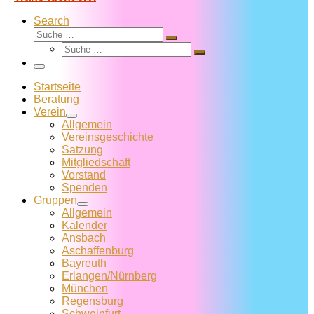
Search
Suche
Suche
Suche
…
Suche
…
Menü
Startseite
Beratung
Verein
Allgemein
Vereins­geschichte
Satzung
Mitglied­schaft
Vorstand
Spenden
Gruppen
Allgemein
Kalender
Ansbach
Aschaffenburg
Bayreuth
Erlangen/Nürnberg
München
Regensburg
Schweinfurt