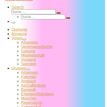
Search
Suche
Suche
Suche
…
Suche
…
Menü
Startseite
Beratung
Verein
Allgemein
Vereins­geschichte
Satzung
Mitglied­schaft
Vorstand
Spenden
Gruppen
Allgemein
Kalender
Ansbach
Aschaffenburg
Bayreuth
Erlangen/Nürnberg
München
Regensburg
Schweinfurt