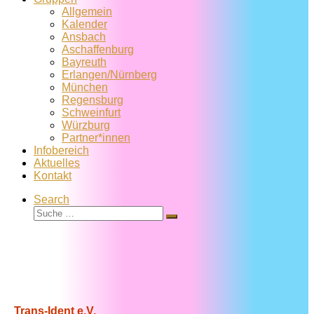
Allgemein
Kalender
Ansbach
Aschaffenburg
Bayreuth
Erlangen/Nürnberg
München
Regensburg
Schweinfurt
Würzburg
Partner*innen
Infobereich
Aktuelles
Kontakt
Search
Suche
Suche
…
Trans-Ident e.V.