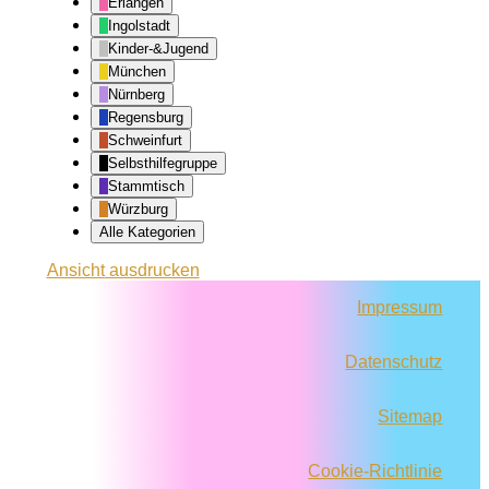
Erlangen
Ingolstadt
Kinder-&Jugend
München
Nürnberg
Regensburg
Schweinfurt
Selbsthilfegruppe
Stammtisch
Würzburg
Alle Kategorien
Ansicht
ausdrucken
Impressum
Datenschutz
Sitemap
Cookie-Richtlinie