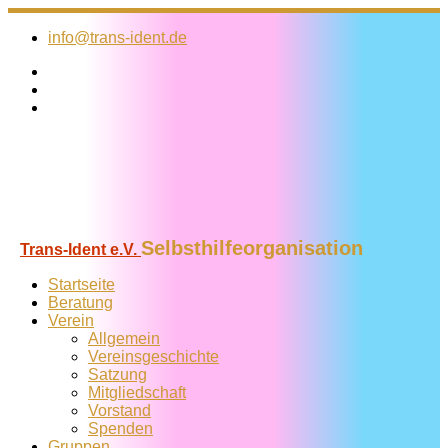
Zum
Inhalt
info@trans-ident.de
springen
Selbsthilfeorganisation
Trans-Ident e.V.
Startseite
Beratung
Verein
Allgemein
Vereins­geschichte
Satzung
Mitglied­schaft
Vorstand
Spenden
Gruppen