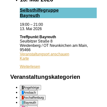
Selbst­hil­fe­grup­pe
Bay­reuth
19:00
–
21:00
13. Mai 2026
Treffpunkt Bayreuth
Seulbitzer Straße 8
Weidenberg / OT Neunkirchen am Main
,
95466
Veranstaltungsort anschauen
Treffpunkt
Karte
Bayreuth
Weiterlesen
Veranstaltungskategorien
Angehörige
Ansbach
Aschaffenburg
Bayreuth