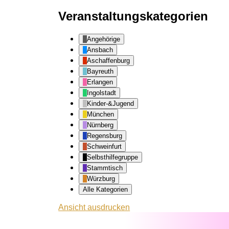
Veranstaltungskategorien
Angehörige
Ansbach
Aschaffenburg
Bayreuth
Erlangen
Ingolstadt
Kinder-&Jugend
München
Nürnberg
Regensburg
Schweinfurt
Selbsthilfegruppe
Stammtisch
Würzburg
Alle Kategorien
Ansicht
ausdrucken