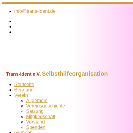
Zum
Inhalt
info@trans-ident.de
springen
Selbsthilfeorganisation
Trans-Ident e.V.
Startseite
Beratung
Verein
Allgemein
Vereins­geschichte
Satzung
Mitglied­schaft
Vorstand
Spenden
Gruppen