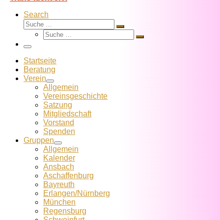
Search
Suche
Suche
Suche
…
Suche
…
Menü
Startseite
Beratung
Verein
Allgemein
Vereins­geschichte
Satzung
Mitglied­schaft
Vorstand
Spenden
Gruppen
Allgemein
Kalender
Ansbach
Aschaffenburg
Bayreuth
Erlangen/Nürnberg
München
Regensburg
Schweinfurt