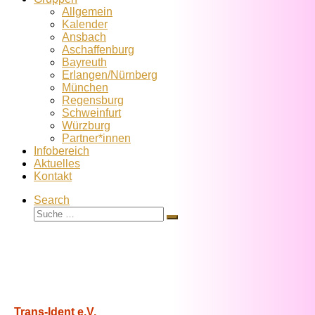
Allgemein
Kalender
Ansbach
Aschaffenburg
Bayreuth
Erlangen/Nürnberg
München
Regensburg
Schweinfurt
Würzburg
Partner*innen
Infobereich
Aktuelles
Kontakt
Search
Suche
Suche
…
Trans-Ident e.V.