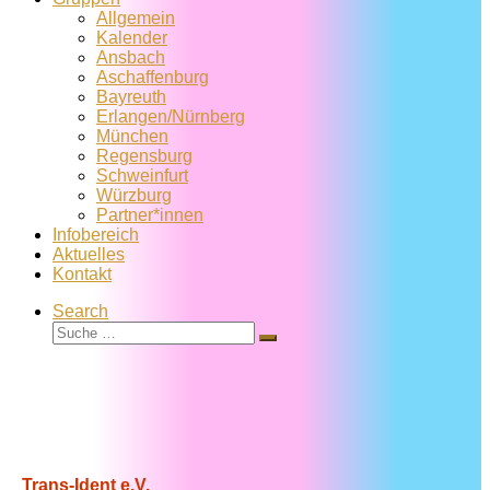
Allgemein
Kalender
Ansbach
Aschaffenburg
Bayreuth
Erlangen/Nürnberg
München
Regensburg
Schweinfurt
Würzburg
Partner*innen
Infobereich
Aktuelles
Kontakt
Search
Suche
Suche
…
Trans-Ident e.V.