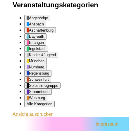
Veranstaltungskategorien
Angehörige
Ansbach
Aschaffenburg
Bayreuth
Erlangen
Ingolstadt
Kinder-&Jugend
München
Nürnberg
Regensburg
Schweinfurt
Selbsthilfegruppe
Stammtisch
Würzburg
Alle Kategorien
Ansicht
ausdrucken
Impressum