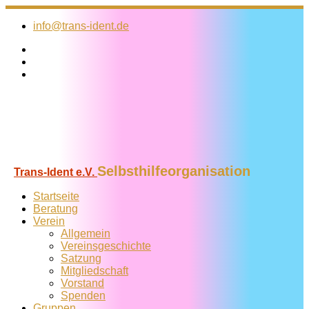
Zum
Inhalt
info@trans-ident.de
springen
Selbsthilfeorganisation
Trans-Ident e.V.
Startseite
Beratung
Verein
Allgemein
Vereins­geschichte
Satzung
Mitglied­schaft
Vorstand
Spenden
Gruppen