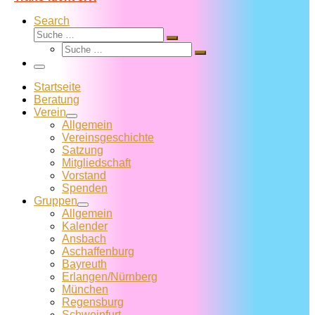
Search
Suche
Suche
Suche
…
Suche
…
Menü
Startseite
Beratung
Verein
Allgemein
Vereins­geschichte
Satzung
Mitglied­schaft
Vorstand
Spenden
Gruppen
Allgemein
Kalender
Ansbach
Aschaffenburg
Bayreuth
Erlangen/Nürnberg
München
Regensburg
Schweinfurt