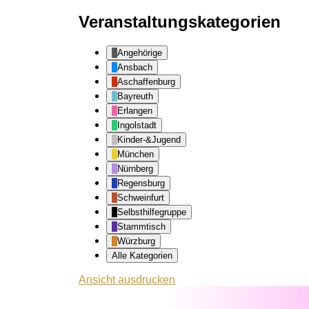
Veranstaltungskategorien
Angehörige
Ansbach
Aschaffenburg
Bayreuth
Erlangen
Ingolstadt
Kinder-&Jugend
München
Nürnberg
Regensburg
Schweinfurt
Selbsthilfegruppe
Stammtisch
Würzburg
Alle Kategorien
Ansicht
ausdrucken