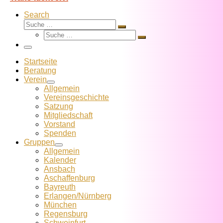
Search
Suche
Suche
Suche
…
Suche
…
Menü
Startseite
Beratung
Verein
Allgemein
Vereins­geschichte
Satzung
Mitglied­schaft
Vorstand
Spenden
Gruppen
Allgemein
Kalender
Ansbach
Aschaffenburg
Bayreuth
Erlangen/Nürnberg
München
Regensburg
Schweinfurt