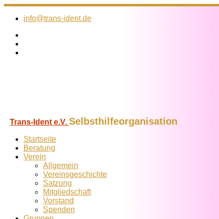
Zum
Inhalt
info@trans-ident.de
springen
Selbsthilfeorganisation
Trans-Ident e.V.
Startseite
Beratung
Verein
Allgemein
Vereins­geschichte
Satzung
Mitglied­schaft
Vorstand
Spenden
Gruppen