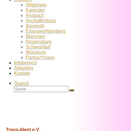
Allgemein
Kalender
Ansbach
Aschaffenburg
Bayreuth
Erlangen/Nürnberg
München
Regensburg
Schweinfurt
Würzburg
Partner*innen
Infobereich
Aktuelles
Kontakt
Search
Suche
Suche
…
Trans-Ident e.V.