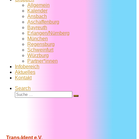
Allgemein
Kalender
Ansbach
Aschaffenburg
Bayreuth
Erlangen/Nürnberg
München
Regensburg
Schweinfurt
Würzburg
Partner*innen
Infobereich
Aktuelles
Kontakt
Search
Suche
Suche
…
Trans-Ident e.V.