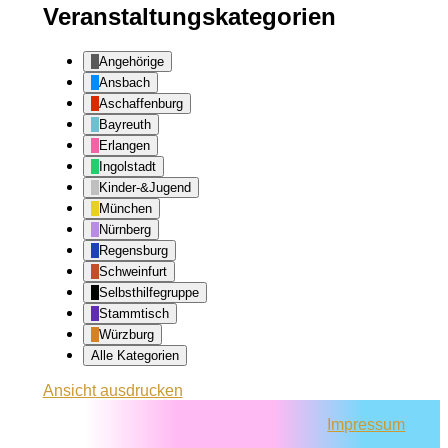
Veranstaltungskategorien
Angehörige
Ansbach
Aschaffenburg
Bayreuth
Erlangen
Ingolstadt
Kinder-&Jugend
München
Nürnberg
Regensburg
Schweinfurt
Selbsthilfegruppe
Stammtisch
Würzburg
Alle Kategorien
Ansicht
ausdrucken
Impressum