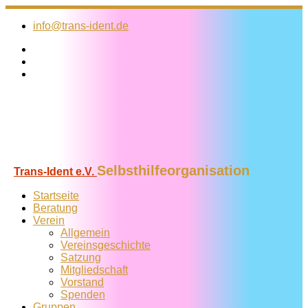
Zum
Inhalt
info@trans-ident.de
springen
Selbsthilfeorganisation
Trans-Ident e.V.
Startseite
Beratung
Verein
Allgemein
Vereins­geschichte
Satzung
Mitglied­schaft
Vorstand
Spenden
Gruppen