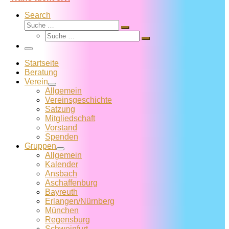
Search
Suche
Suche
Suche
…
Suche
…
Menü
Startseite
Beratung
Verein
Allgemein
Vereins­geschichte
Satzung
Mitglied­schaft
Vorstand
Spenden
Gruppen
Allgemein
Kalender
Ansbach
Aschaffenburg
Bayreuth
Erlangen/Nürnberg
München
Regensburg
Schweinfurt