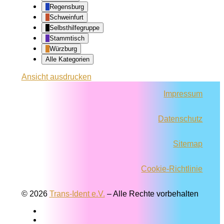
Regensburg
Schweinfurt
Selbsthilfegruppe
Stammtisch
Würzburg
Alle Kategorien
Ansicht
ausdrucken
Impressum
Datenschutz
Sitemap
Cookie-Richtlinie
© 2026
Trans-Ident e.V.
–
Alle Rechte vorbehalten