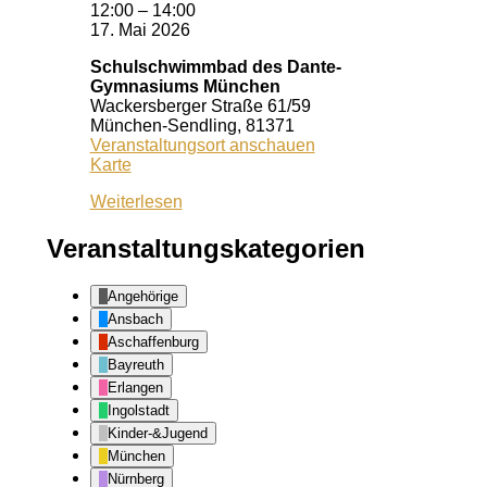
12:00
–
14:00
17. Mai 2026
Schulschwimmbad des Dante-
Gymnasiums München
Wackersberger Straße 61/59
München-Sendling
,
81371
Veranstaltungsort anschauen
Schulschwimmbad
Karte
des
Weiterlesen
Dante-
Gymnasiums
München
Veranstaltungskategorien
Angehörige
Ansbach
Aschaffenburg
Bayreuth
Erlangen
Ingolstadt
Kinder-&Jugend
München
Nürnberg