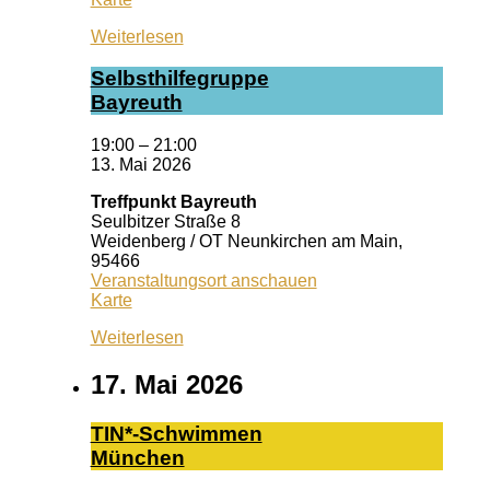
Ansbach
Weiterlesen
Selbst­hil­fe­grup­pe
Bay­reuth
19:00
–
21:00
13. Mai 2026
Treffpunkt Bayreuth
Seulbitzer Straße 8
Weidenberg / OT Neunkirchen am Main
,
95466
Veranstaltungsort anschauen
Treffpunkt
Karte
Bayreuth
Weiterlesen
17. Mai 2026
TIN*-Schwimmen
München