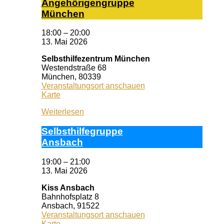
An­ge­hö­ri­gen­grup­pe
Mün­chen
18:00
–
20:00
13. Mai 2026
Selbsthilfezentrum München
Westendstraße 68
München
,
80339
Veranstaltungsort anschauen
Selbsthilfezentrum
Karte
München
Weiterlesen
Selbst­hil­fe­grup­pe
Ans­bach
19:00
–
21:00
13. Mai 2026
Kiss Ansbach
Bahnhofsplatz 8
Ansbach
,
91522
Veranstaltungsort anschauen
Kiss
Karte