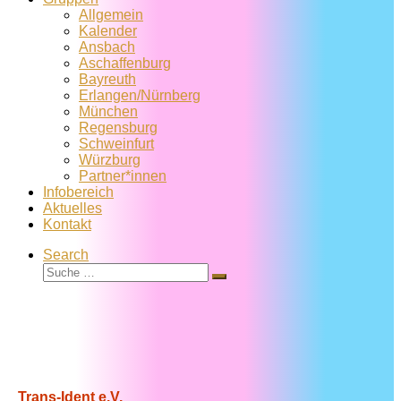
Allgemein
Kalender
Ansbach
Aschaffenburg
Bayreuth
Erlangen/Nürnberg
München
Regensburg
Schweinfurt
Würzburg
Partner*innen
Infobereich
Aktuelles
Kontakt
Search
Suche
Suche
…
Trans-Ident e.V.