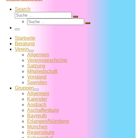
Search
Suche
Suche
Suche
…
Suche
…
Menü
Startseite
Beratung
Verein
Allgemein
Vereins­geschichte
Satzung
Mitglied­schaft
Vorstand
Spenden
Gruppen
Allgemein
Kalender
Ansbach
Aschaffenburg
Bayreuth
Erlangen/Nürnberg
München
Regensburg
Schweinfurt