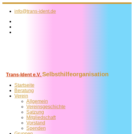
Zum
Inhalt
info@trans-ident.de
springen
Selbsthilfeorganisation
Trans-Ident e.V.
Startseite
Beratung
Verein
Allgemein
Vereins­geschichte
Satzung
Mitglied­schaft
Vorstand
Spenden
Gruppen