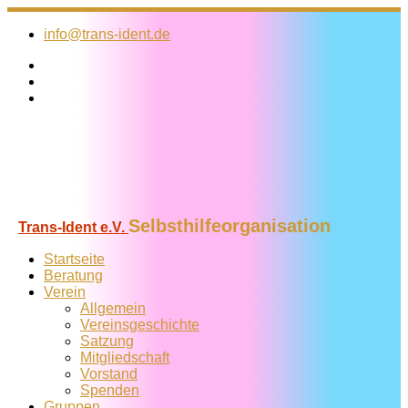
Zum
Inhalt
info@trans-ident.de
springen
Selbsthilfeorganisation
Trans-Ident e.V.
Startseite
Beratung
Verein
Allgemein
Vereins­geschichte
Satzung
Mitglied­schaft
Vorstand
Spenden
Gruppen