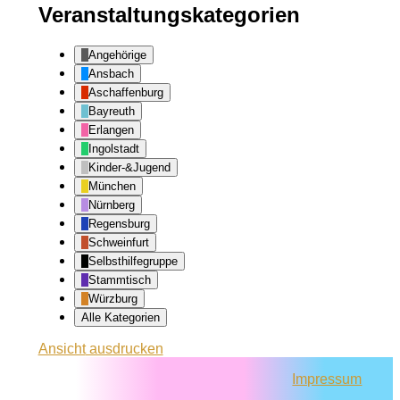
Veranstaltungskategorien
Angehörige
Ansbach
Aschaffenburg
Bayreuth
Erlangen
Ingolstadt
Kinder-&Jugend
München
Nürnberg
Regensburg
Schweinfurt
Selbsthilfegruppe
Stammtisch
Würzburg
Alle Kategorien
Ansicht
ausdrucken
Impressum