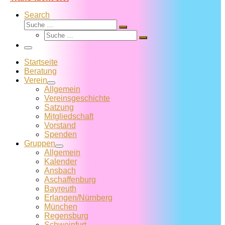
Search
Suche
Suche
Suche
…
Suche
…
Menü
Startseite
Beratung
Verein
Allgemein
Vereins­geschichte
Satzung
Mitglied­schaft
Vorstand
Spenden
Gruppen
Allgemein
Kalender
Ansbach
Aschaffenburg
Bayreuth
Erlangen/Nürnberg
München
Regensburg
Schweinfurt