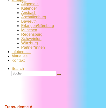
Allgemein
Kalender
Ansbach
Aschaffenburg
Bayreuth
Erlangen/Nürnberg
München
Regensburg
Schweinfurt
Würzburg
Partner*innen
Infobereich
Aktuelles
Kontakt
Search
Suche
Suche
…
Trans-Ident e.V.