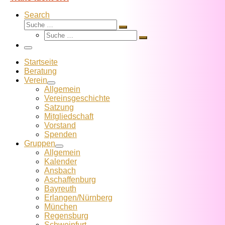
Search
Suche
Suche
Suche
…
Suche
…
Menü
Startseite
Beratung
Verein
Allgemein
Vereins­geschichte
Satzung
Mitglied­schaft
Vorstand
Spenden
Gruppen
Allgemein
Kalender
Ansbach
Aschaffenburg
Bayreuth
Erlangen/Nürnberg
München
Regensburg
Schweinfurt