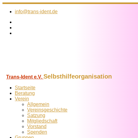
Zum
Inhalt
info@trans-ident.de
springen
Selbsthilfeorganisation
Trans-Ident e.V.
Startseite
Beratung
Verein
Allgemein
Vereins­geschichte
Satzung
Mitglied­schaft
Vorstand
Spenden
Gruppen