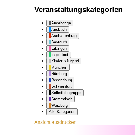
Veranstaltungskategorien
Angehörige
Ansbach
Aschaffenburg
Bayreuth
Erlangen
Ingolstadt
Kinder-&Jugend
München
Nürnberg
Regensburg
Schweinfurt
Selbsthilfegruppe
Stammtisch
Würzburg
Alle Kategorien
Ansicht
ausdrucken