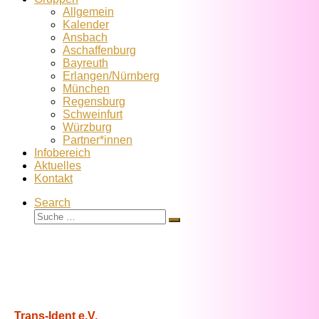
Allgemein
Kalender
Ansbach
Aschaffenburg
Bayreuth
Erlangen/Nürnberg
München
Regensburg
Schweinfurt
Würzburg
Partner*innen
Infobereich
Aktuelles
Kontakt
Search
Suche
Suche
…
Trans-Ident e.V.