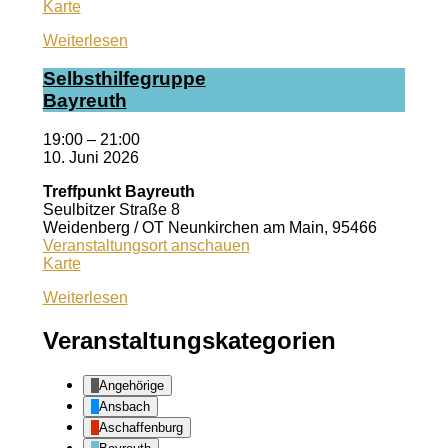
Kiss
Karte
Ansbach
Weiterlesen
Selbst­hil­fe­grup­pe
Bay­reuth
19:00
–
21:00
10. Juni 2026
Treffpunkt Bayreuth
Seulbitzer Straße 8
Weidenberg / OT Neunkirchen am Main
,
95466
Veranstaltungsort anschauen
Treffpunkt
Karte
Bayreuth
Weiterlesen
Veranstaltungskategorien
Angehörige
Ansbach
Aschaffenburg