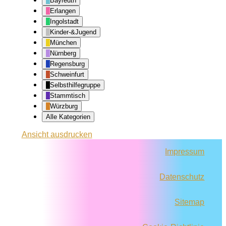
Bayreuth
Erlangen
Ingolstadt
Kinder-&Jugend
München
Nürnberg
Regensburg
Schweinfurt
Selbsthilfegruppe
Stammtisch
Würzburg
Alle Kategorien
Ansicht
ausdrucken
Impressum
Datenschutz
Sitemap