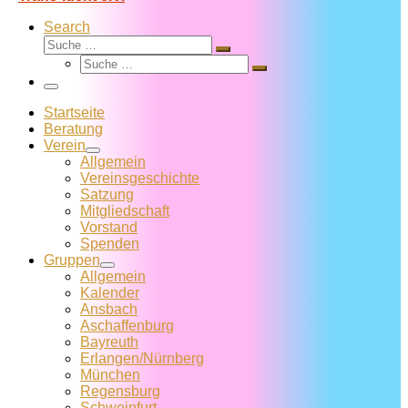
Search
Suche
Suche
Suche
…
Suche
…
Menü
Startseite
Beratung
Verein
Allgemein
Vereins­geschichte
Satzung
Mitglied­schaft
Vorstand
Spenden
Gruppen
Allgemein
Kalender
Ansbach
Aschaffenburg
Bayreuth
Erlangen/Nürnberg
München
Regensburg
Schweinfurt