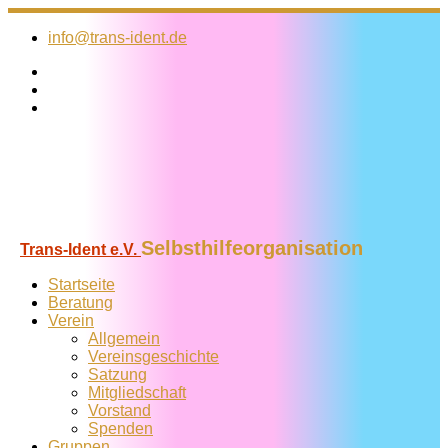
Zum
Inhalt
info@trans-ident.de
springen
Selbsthilfeorganisation
Trans-Ident e.V.
Startseite
Beratung
Verein
Allgemein
Vereins­geschichte
Satzung
Mitglied­schaft
Vorstand
Spenden
Gruppen