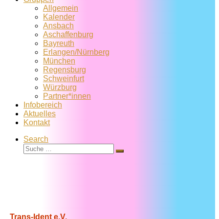
Allgemein
Kalender
Ansbach
Aschaffenburg
Bayreuth
Erlangen/Nürnberg
München
Regensburg
Schweinfurt
Würzburg
Partner*innen
Infobereich
Aktuelles
Kontakt
Search
Suche
Suche
…
Trans-Ident e.V.