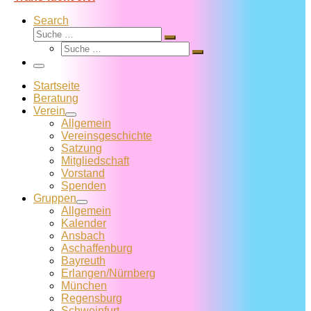
Search
Suche
Suche
Suche
…
Suche
…
Menü
Startseite
Beratung
Verein
Allgemein
Vereins­geschichte
Satzung
Mitglied­schaft
Vorstand
Spenden
Gruppen
Allgemein
Kalender
Ansbach
Aschaffenburg
Bayreuth
Erlangen/Nürnberg
München
Regensburg
Schweinfurt