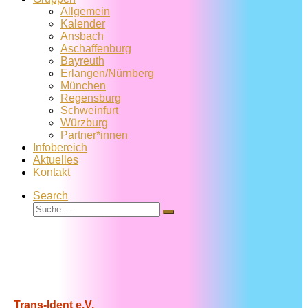
Allgemein
Kalender
Ansbach
Aschaffenburg
Bayreuth
Erlangen/Nürnberg
München
Regensburg
Schweinfurt
Würzburg
Partner*innen
Infobereich
Aktuelles
Kontakt
Search
Suche
Suche
…
Trans-Ident e.V.