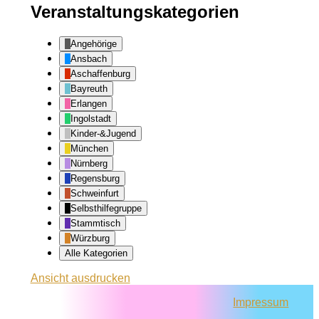
Veranstaltungskategorien
Angehörige
Ansbach
Aschaffenburg
Bayreuth
Erlangen
Ingolstadt
Kinder-&Jugend
München
Nürnberg
Regensburg
Schweinfurt
Selbsthilfegruppe
Stammtisch
Würzburg
Alle Kategorien
Ansicht
ausdrucken
Impressum