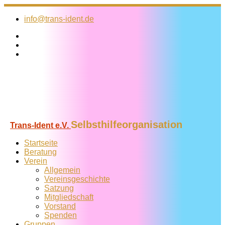
Zum
Inhalt
info@trans-ident.de
springen
Selbsthilfeorganisation
Trans-Ident e.V.
Startseite
Beratung
Verein
Allgemein
Vereins­geschichte
Satzung
Mitglied­schaft
Vorstand
Spenden
Gruppen