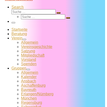
Search
Suche
Suche
Suche
…
Suche
…
Menü
Startseite
Beratung
Verein
Allgemein
Vereins­geschichte
Satzung
Mitglied­schaft
Vorstand
Spenden
Gruppen
Allgemein
Kalender
Ansbach
Aschaffenburg
Bayreuth
Erlangen/Nürnberg
München
Regensburg
Schweinfurt