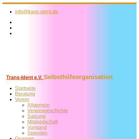
Zum
Inhalt
info@trans-ident.de
springen
Selbsthilfeorganisation
Trans-Ident e.V.
Startseite
Beratung
Verein
Allgemein
Vereins­geschichte
Satzung
Mitglied­schaft
Vorstand
Spenden
Gruppen