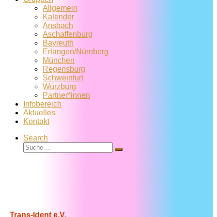
Allgemein
Kalender
Ansbach
Aschaffenburg
Bayreuth
Erlangen/Nürnberg
München
Regensburg
Schweinfurt
Würzburg
Partner*innen
Infobereich
Aktuelles
Kontakt
Search
Suche
Suche
…
Trans-Ident e.V.