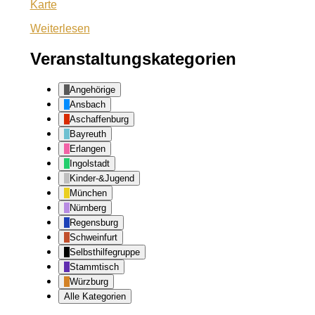
Treffpunkt
Karte
Bayreuth
Weiterlesen
Veranstaltungskategorien
Angehörige
Ansbach
Aschaffenburg
Bayreuth
Erlangen
Ingolstadt
Kinder-&Jugend
München
Nürnberg
Regensburg
Schweinfurt
Selbsthilfegruppe
Stammtisch
Würzburg
Alle Kategorien