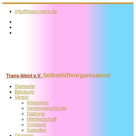
Zum
Inhalt
info@trans-ident.de
springen
Selbsthilfeorganisation
Trans-Ident e.V.
Startseite
Beratung
Verein
Allgemein
Vereins­geschichte
Satzung
Mitglied­schaft
Vorstand
Spenden
Gruppen