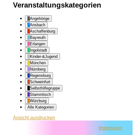
Veranstaltungskategorien
Angehörige
Ansbach
Aschaffenburg
Bayreuth
Erlangen
Ingolstadt
Kinder-&Jugend
München
Nürnberg
Regensburg
Schweinfurt
Selbsthilfegruppe
Stammtisch
Würzburg
Alle Kategorien
Ansicht
ausdrucken
Impressum