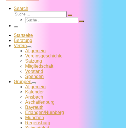
Search
Suche
Suche
Suche
…
Suche
…
Menü
Startseite
Beratung
Verein
Allgemein
Vereins­geschichte
Satzung
Mitglied­schaft
Vorstand
Spenden
Gruppen
Allgemein
Kalender
Ansbach
Aschaffenburg
Bayreuth
Erlangen/Nürnberg
München
Regensburg
Schweinfurt