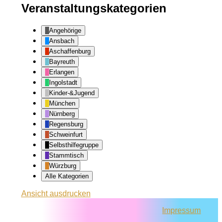
Veranstaltungskategorien
Angehörige
Ansbach
Aschaffenburg
Bayreuth
Erlangen
Ingolstadt
Kinder-&Jugend
München
Nürnberg
Regensburg
Schweinfurt
Selbsthilfegruppe
Stammtisch
Würzburg
Alle Kategorien
Ansicht
ausdrucken
Impressum