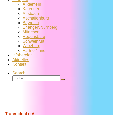
Allgemein
Kalender
Ansbach
Aschaffenburg
Bayreuth
Erlangen/Nürnberg
München
Regensburg
Schweinfurt
Würzburg
Partner*innen
Infobereich
Aktuelles
Kontakt
Search
Suche
Suche
…
Trans-Ident e.V.