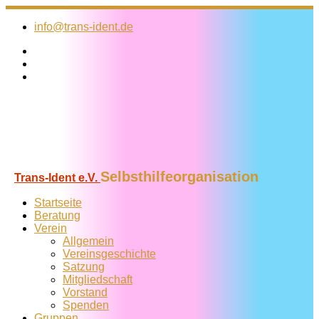
Zum
Inhalt
info@trans-ident.de
springen
Selbsthilfeorganisation
Trans-Ident e.V.
Startseite
Beratung
Verein
Allgemein
Vereins­geschichte
Satzung
Mitglied­schaft
Vorstand
Spenden
Gruppen