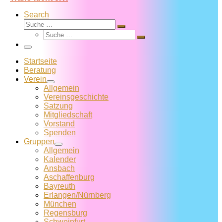
Search
Suche
Suche
Suche
…
Suche
…
Menü
Startseite
Beratung
Verein
Allgemein
Vereins­geschichte
Satzung
Mitglied­schaft
Vorstand
Spenden
Gruppen
Allgemein
Kalender
Ansbach
Aschaffenburg
Bayreuth
Erlangen/Nürnberg
München
Regensburg
Schweinfurt