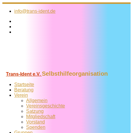
Zum
Inhalt
info@trans-ident.de
springen
Selbsthilfeorganisation
Trans-Ident e.V.
Startseite
Beratung
Verein
Allgemein
Vereins­geschichte
Satzung
Mitglied­schaft
Vorstand
Spenden
Gruppen