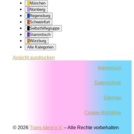
München
Nürnberg
Regensburg
Schweinfurt
Selbsthilfegruppe
Stammtisch
Würzburg
Alle Kategorien
Ansicht
ausdrucken
Impressum
Datenschutz
Sitemap
Cookie-Richtlinie
© 2026
Trans-Ident e.V.
–
Alle Rechte vorbehalten