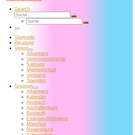
Search
Suche
Suche
Suche
…
Suche
…
Menü
Startseite
Beratung
Verein
Allgemein
Vereins­geschichte
Satzung
Mitglied­schaft
Vorstand
Spenden
Gruppen
Allgemein
Kalender
Ansbach
Aschaffenburg
Bayreuth
Erlangen/Nürnberg
München
Regensburg
Schweinfurt