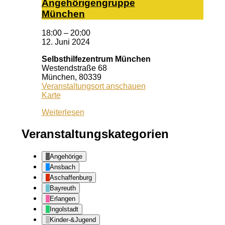
An­ge­hö­ri­gen­grup­pe
Mün­chen
18:00
–
20:00
12. Juni 2024
Selbsthilfezentrum München
Westendstraße 68
München
,
80339
Veranstaltungsort anschauen
Selbsthilfezentrum
Karte
München
Weiterlesen
Veranstaltungskategorien
Angehörige
Ansbach
Aschaffenburg
Bayreuth
Erlangen
Ingolstadt
Kinder-&Jugend