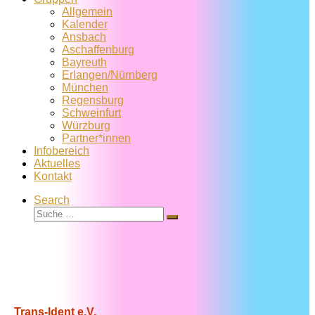
Allgemein
Kalender
Ansbach
Aschaffenburg
Bayreuth
Erlangen/Nürnberg
München
Regensburg
Schweinfurt
Würzburg
Partner*innen
Infobereich
Aktuelles
Kontakt
Search
Suche
Suche
…
Trans-Ident e.V.