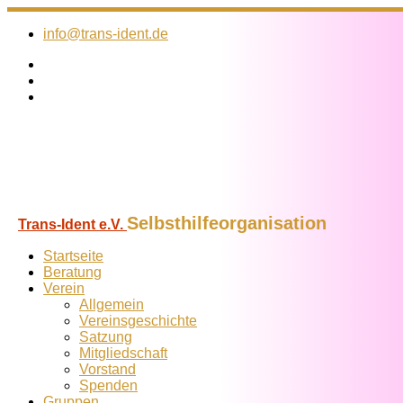
Zum
Inhalt
info@trans-ident.de
springen
Selbsthilfeorganisation
Trans-Ident e.V.
Startseite
Beratung
Verein
Allgemein
Vereins­geschichte
Satzung
Mitglied­schaft
Vorstand
Spenden
Gruppen