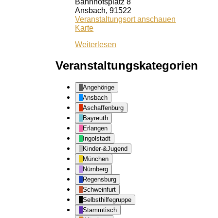
Bahnhofsplatz 8
Ansbach
,
91522
Veranstaltungsort anschauen
Kiss
Karte
Ansbach
Weiterlesen
Veranstaltungskategorien
Angehörige
Ansbach
Aschaffenburg
Bayreuth
Erlangen
Ingolstadt
Kinder-&Jugend
München
Nürnberg
Regensburg
Schweinfurt
Selbsthilfegruppe
Stammtisch