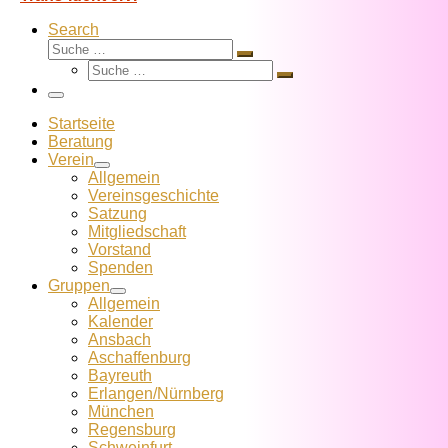
Search
Suche
Suche
Suche
…
Suche
…
Menü
Startseite
Beratung
Verein
Allgemein
Vereins­geschichte
Satzung
Mitglied­schaft
Vorstand
Spenden
Gruppen
Allgemein
Kalender
Ansbach
Aschaffenburg
Bayreuth
Erlangen/Nürnberg
München
Regensburg
Schweinfurt