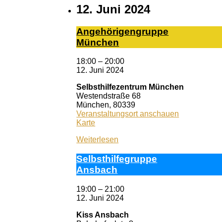
12. Juni 2024
An­ge­hö­ri­gen­grup­pe
Mün­chen
18:00
–
20:00
12. Juni 2024
Selbsthilfezentrum München
Westendstraße 68
München
,
80339
Veranstaltungsort anschauen
Selbsthilfezentrum
Karte
München
Weiterlesen
Selbst­hil­fe­grup­pe
Ans­bach
19:00
–
21:00
12. Juni 2024
Kiss Ansbach