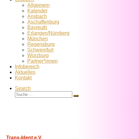
Allgemein
Kalender
Ansbach
Aschaffenburg
Bayreuth
Erlangen/Nürnberg
München
Regensburg
Schweinfurt
Würzburg
Partner*innen
Infobereich
Aktuelles
Kontakt
Search
Suche
Suche
…
Trans-Ident e.V.