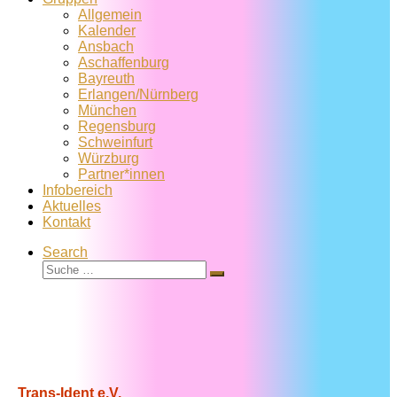
Allgemein
Kalender
Ansbach
Aschaffenburg
Bayreuth
Erlangen/Nürnberg
München
Regensburg
Schweinfurt
Würzburg
Partner*innen
Infobereich
Aktuelles
Kontakt
Search
Suche
Suche
…
Trans-Ident e.V.