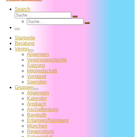
Search
Suche
Suche
Suche
…
Suche
…
Menü
Startseite
Beratung
Verein
Allgemein
Vereins­geschichte
Satzung
Mitglied­schaft
Vorstand
Spenden
Gruppen
Allgemein
Kalender
Ansbach
Aschaffenburg
Bayreuth
Erlangen/Nürnberg
München
Regensburg
Schweinfurt