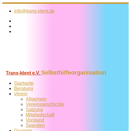
Zum
Inhalt
info@trans-ident.de
springen
Selbsthilfeorganisation
Trans-Ident e.V.
Startseite
Beratung
Verein
Allgemein
Vereins­geschichte
Satzung
Mitglied­schaft
Vorstand
Spenden
Gruppen