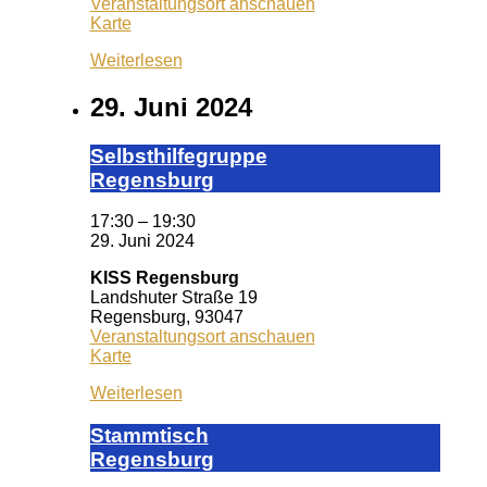
Veranstaltungsort anschauen
Thali
Karte
(ehemals
Weiterlesen
Café
Mozart)
29. Juni 2024
Selbst­hil­fe­grup­pe
Re­gens­burg
17:30
–
19:30
29. Juni 2024
KISS Regensburg
Landshuter Straße 19
Regensburg
,
93047
Veranstaltungsort anschauen
KISS
Karte
Regensburg
Weiterlesen
Stamm­tisch
Reg­ens­burg