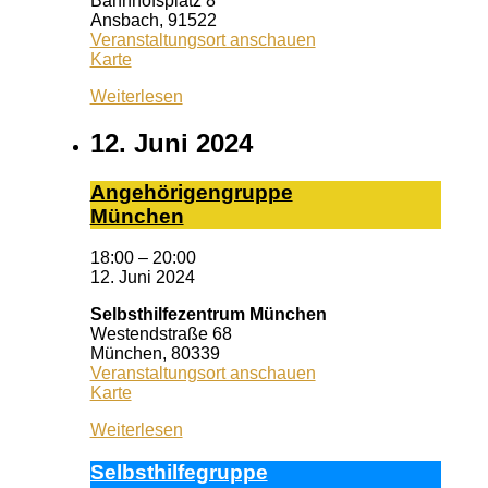
Bahnhofsplatz 8
Ansbach
,
91522
Veranstaltungsort anschauen
Kiss
Karte
Ansbach
Weiterlesen
12. Juni 2024
An­ge­hö­ri­gen­grup­pe
Mün­chen
18:00
–
20:00
12. Juni 2024
Selbsthilfezentrum München
Westendstraße 68
München
,
80339
Veranstaltungsort anschauen
Selbsthilfezentrum
Karte
München
Weiterlesen
Selbst­hil­fe­grup­pe