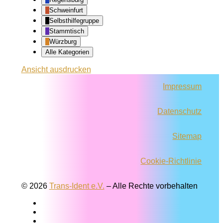
Schweinfurt
Selbsthilfegruppe
Stammtisch
Würzburg
Alle Kategorien
Ansicht
ausdrucken
Impressum
Datenschutz
Sitemap
Cookie-Richtlinie
© 2026
Trans-Ident e.V.
–
Alle Rechte vorbehalten