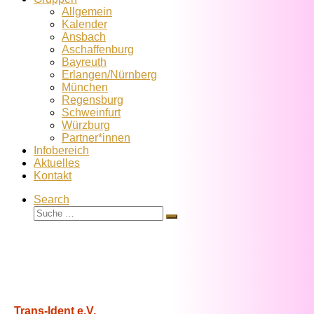
Allgemein
Kalender
Ansbach
Aschaffenburg
Bayreuth
Erlangen/Nürnberg
München
Regensburg
Schweinfurt
Würzburg
Partner*innen
Infobereich
Aktuelles
Kontakt
Search
Suche
Suche
…
Trans-Ident e.V.