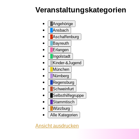
Veranstaltungskategorien
Angehörige
Ansbach
Aschaffenburg
Bayreuth
Erlangen
Ingolstadt
Kinder-&Jugend
München
Nürnberg
Regensburg
Schweinfurt
Selbsthilfegruppe
Stammtisch
Würzburg
Alle Kategorien
Ansicht
ausdrucken