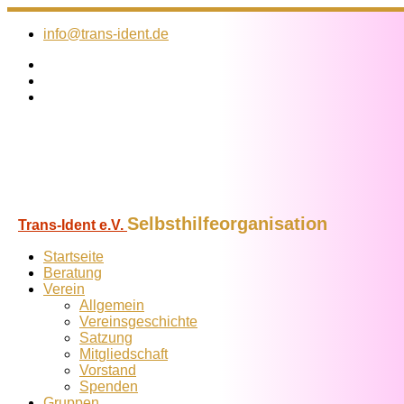
Zum
Inhalt
info@trans-ident.de
springen
Selbsthilfeorganisation
Trans-Ident e.V.
Startseite
Beratung
Verein
Allgemein
Vereins­geschichte
Satzung
Mitglied­schaft
Vorstand
Spenden
Gruppen