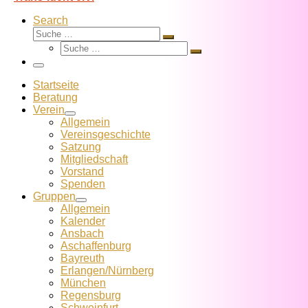
Search
Suche
Suche
Suche
…
Suche
…
Menü
Startseite
Beratung
Verein
Allgemein
Vereins­geschichte
Satzung
Mitglied­schaft
Vorstand
Spenden
Gruppen
Allgemein
Kalender
Ansbach
Aschaffenburg
Bayreuth
Erlangen/Nürnberg
München
Regensburg
Schweinfurt