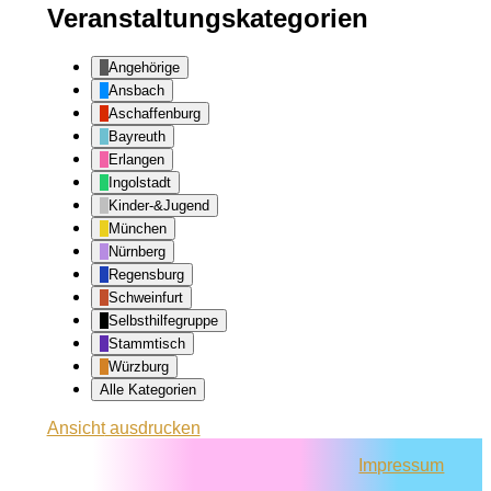
Veranstaltungskategorien
Angehörige
Ansbach
Aschaffenburg
Bayreuth
Erlangen
Ingolstadt
Kinder-&Jugend
München
Nürnberg
Regensburg
Schweinfurt
Selbsthilfegruppe
Stammtisch
Würzburg
Alle Kategorien
Ansicht
ausdrucken
Impressum