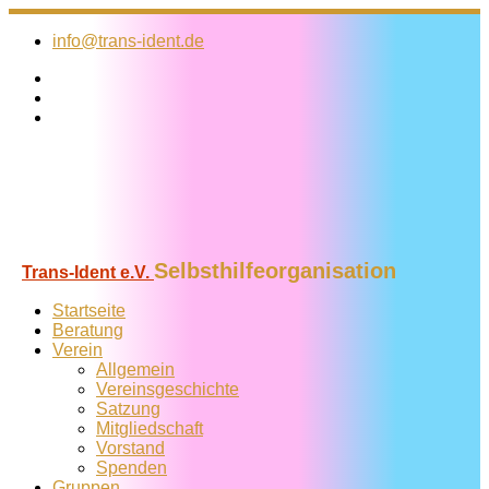
Zum
Inhalt
info@trans-ident.de
springen
Selbsthilfeorganisation
Trans-Ident e.V.
Startseite
Beratung
Verein
Allgemein
Vereins­geschichte
Satzung
Mitglied­schaft
Vorstand
Spenden
Gruppen