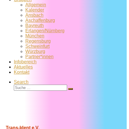
Allgemein
Kalender
Ansbach
Aschaffenburg
Bayreuth
Erlangen/Nürnberg
München
Regensburg
Schweinfurt
Würzburg
Partner*innen
Infobereich
Aktuelles
Kontakt
Search
Suche
Suche
…
Trans-Ident e.V.