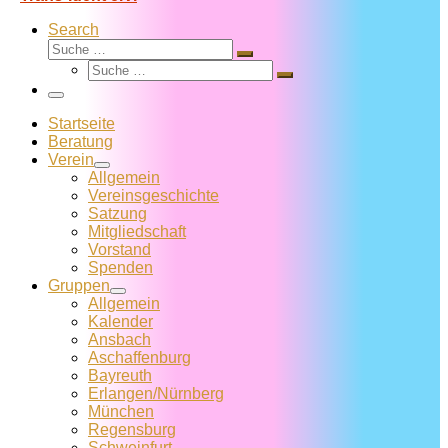
Search
Suche
Suche
Suche
…
Suche
…
Menü
Startseite
Beratung
Verein
Allgemein
Vereins­geschichte
Satzung
Mitglied­schaft
Vorstand
Spenden
Gruppen
Allgemein
Kalender
Ansbach
Aschaffenburg
Bayreuth
Erlangen/Nürnberg
München
Regensburg
Schweinfurt