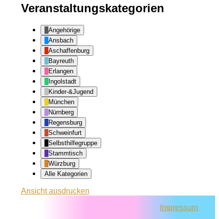
Veranstaltungskategorien
Angehörige
Ansbach
Aschaffenburg
Bayreuth
Erlangen
Ingolstadt
Kinder-&Jugend
München
Nürnberg
Regensburg
Schweinfurt
Selbsthilfegruppe
Stammtisch
Würzburg
Alle Kategorien
Ansicht
ausdrucken
Impressum