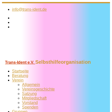
Zum
Inhalt
info@trans-ident.de
springen
Selbsthilfeorganisation
Trans-Ident e.V.
Startseite
Beratung
Verein
Allgemein
Vereins­geschichte
Satzung
Mitglied­schaft
Vorstand
Spenden
Gruppen