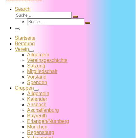
Search
Suche
Suche
Suche
…
Suche
…
Menü
Startseite
Beratung
Verein
Allgemein
Vereins­geschichte
Satzung
Mitglied­schaft
Vorstand
Spenden
Gruppen
Allgemein
Kalender
Ansbach
Aschaffenburg
Bayreuth
Erlangen/Nürnberg
München
Regensburg
Schweinfurt