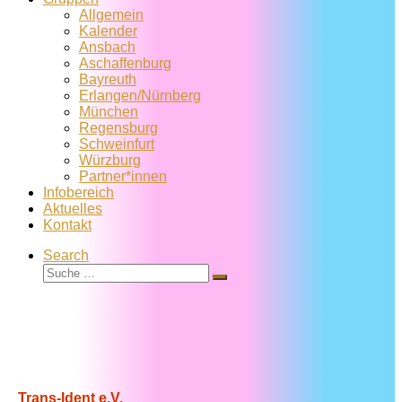
Allgemein
Kalender
Ansbach
Aschaffenburg
Bayreuth
Erlangen/Nürnberg
München
Regensburg
Schweinfurt
Würzburg
Partner*innen
Infobereich
Aktuelles
Kontakt
Search
Suche
Suche
…
Trans-Ident e.V.