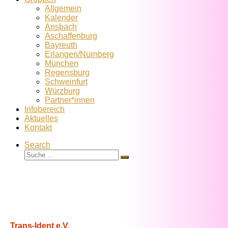
Allgemein
Kalender
Ansbach
Aschaffenburg
Bayreuth
Erlangen/Nürnberg
München
Regensburg
Schweinfurt
Würzburg
Partner*innen
Infobereich
Aktuelles
Kontakt
Search
Suche
Suche
…
Trans-Ident e.V.