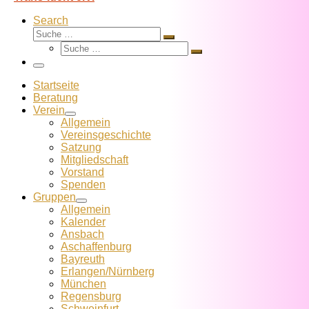
Search
Suche
Suche
Suche
…
Suche
…
Menü
Startseite
Beratung
Verein
Allgemein
Vereins­geschichte
Satzung
Mitglied­schaft
Vorstand
Spenden
Gruppen
Allgemein
Kalender
Ansbach
Aschaffenburg
Bayreuth
Erlangen/Nürnberg
München
Regensburg
Schweinfurt