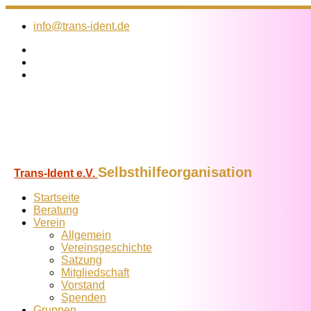
Zum
Inhalt
info@trans-ident.de
springen
Selbsthilfeorganisation
Trans-Ident e.V.
Startseite
Beratung
Verein
Allgemein
Vereins­geschichte
Satzung
Mitglied­schaft
Vorstand
Spenden
Gruppen