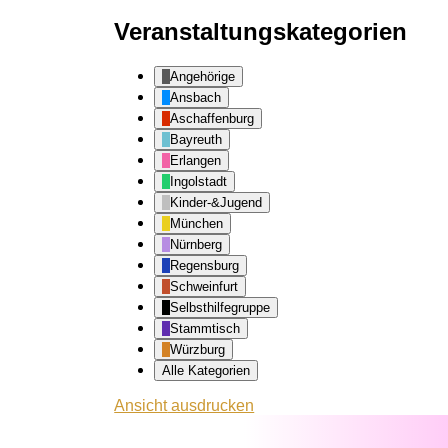
Veranstaltungskategorien
Angehörige
Ansbach
Aschaffenburg
Bayreuth
Erlangen
Ingolstadt
Kinder-&Jugend
München
Nürnberg
Regensburg
Schweinfurt
Selbsthilfegruppe
Stammtisch
Würzburg
Alle Kategorien
Ansicht
ausdrucken