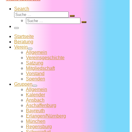
Search
Suche
Suche
Suche
…
Suche
…
Menü
Startseite
Beratung
Verein
Allgemein
Vereins­geschichte
Satzung
Mitglied­schaft
Vorstand
Spenden
Gruppen
Allgemein
Kalender
Ansbach
Aschaffenburg
Bayreuth
Erlangen/Nürnberg
München
Regensburg
Schweinfurt