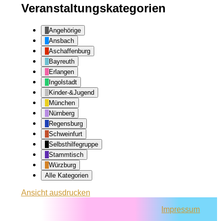
Veranstaltungskategorien
Angehörige
Ansbach
Aschaffenburg
Bayreuth
Erlangen
Ingolstadt
Kinder-&Jugend
München
Nürnberg
Regensburg
Schweinfurt
Selbsthilfegruppe
Stammtisch
Würzburg
Alle Kategorien
Ansicht
ausdrucken
Impressum