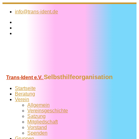
Zum
Inhalt
info@trans-ident.de
springen
Selbsthilfeorganisation
Trans-Ident e.V.
Startseite
Beratung
Verein
Allgemein
Vereins­geschichte
Satzung
Mitglied­schaft
Vorstand
Spenden
Gruppen