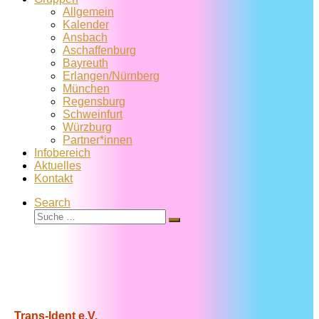
Allgemein
Kalender
Ansbach
Aschaffenburg
Bayreuth
Erlangen/Nürnberg
München
Regensburg
Schweinfurt
Würzburg
Partner*innen
Infobereich
Aktuelles
Kontakt
Search
Suche
Suche
…
Trans-Ident e.V.