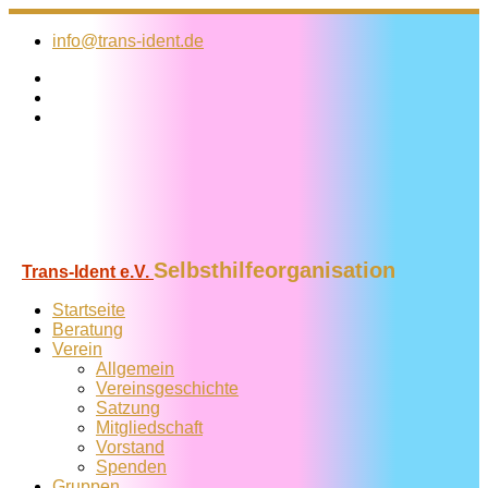
Zum
Inhalt
info@trans-ident.de
springen
Selbsthilfeorganisation
Trans-Ident e.V.
Startseite
Beratung
Verein
Allgemein
Vereins­geschichte
Satzung
Mitglied­schaft
Vorstand
Spenden
Gruppen