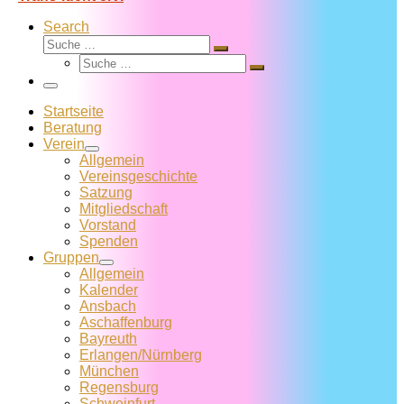
Search
Suche
Suche
Suche
…
Suche
…
Menü
Startseite
Beratung
Verein
Allgemein
Vereins­geschichte
Satzung
Mitglied­schaft
Vorstand
Spenden
Gruppen
Allgemein
Kalender
Ansbach
Aschaffenburg
Bayreuth
Erlangen/Nürnberg
München
Regensburg
Schweinfurt