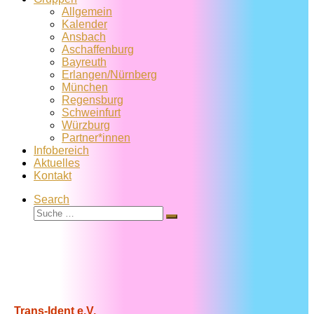
Allgemein
Kalender
Ansbach
Aschaffenburg
Bayreuth
Erlangen/Nürnberg
München
Regensburg
Schweinfurt
Würzburg
Partner*innen
Infobereich
Aktuelles
Kontakt
Search
Suche
Suche
…
Trans-Ident e.V.