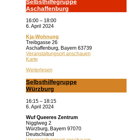
Selbst­hil­fe­grup­pe
A­schaf­fen­burg
16:00
–
18:00
6. April 2024
Kja-Wohnung
Treibgasse 26
Aschaffenburg
,
Bayern
63739
Veranstaltungsort anschauen
Kja-
Karte
Wohnung
Weiterlesen
Selbst­hil­fe­grup­pe
Würz­burg
16:15
–
18:15
6. April 2024
Wuf Queeres Zentrum
Nigglweg 2
Würzburg
,
Bayern
97070
Deutschland
Veranstaltungsort anschauen