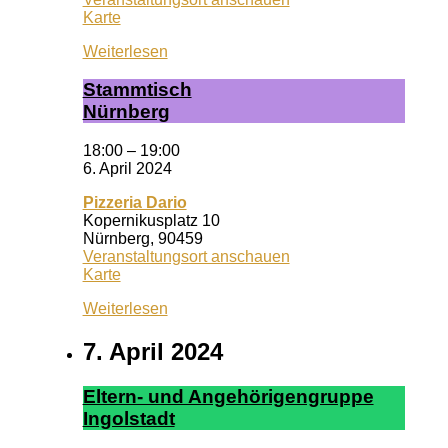
Wuf
Karte
Queeres
Weiterlesen
Zentrum
Stamm­tisch
Nürn­berg
18:00
–
19:00
6. April 2024
Pizzeria Dario
Kopernikusplatz 10
Nürnberg
,
90459
Veranstaltungsort anschauen
Pizzeria
Karte
Dario
Weiterlesen
7. April 2024
El­tern- und An­ge­hör­ig­en­grup­pe
In­gol­stadt