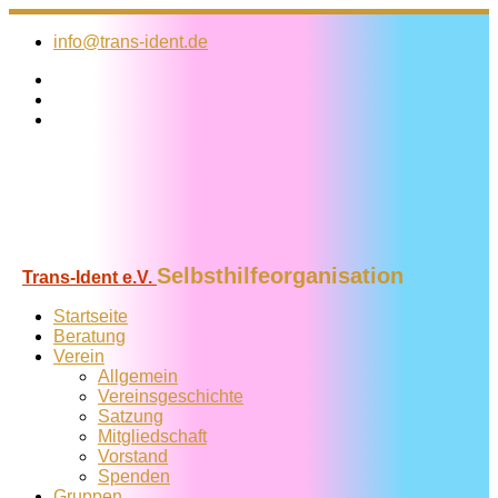
Zum
Inhalt
info@trans-ident.de
springen
Selbsthilfeorganisation
Trans-Ident e.V.
Startseite
Beratung
Verein
Allgemein
Vereins­geschichte
Satzung
Mitglied­schaft
Vorstand
Spenden
Gruppen