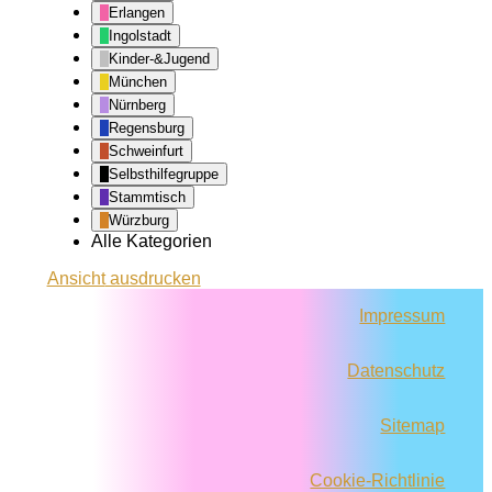
Erlangen
Ingolstadt
Kinder-&Jugend
München
Nürnberg
Regensburg
Schweinfurt
Selbsthilfegruppe
Stammtisch
Würzburg
Alle Kategorien
Ansicht
ausdrucken
Impressum
Datenschutz
Sitemap
Cookie-Richtlinie