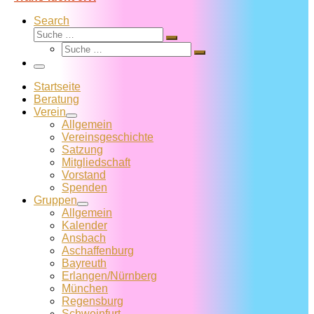
Search
Suche
Suche
Suche
…
Suche
…
Menü
Startseite
Beratung
Verein
Allgemein
Vereins­geschichte
Satzung
Mitglied­schaft
Vorstand
Spenden
Gruppen
Allgemein
Kalender
Ansbach
Aschaffenburg
Bayreuth
Erlangen/Nürnberg
München
Regensburg
Schweinfurt