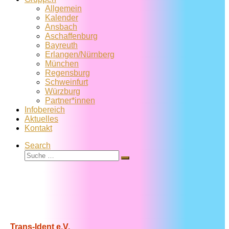
Allgemein
Kalender
Ansbach
Aschaffenburg
Bayreuth
Erlangen/Nürnberg
München
Regensburg
Schweinfurt
Würzburg
Partner*innen
Infobereich
Aktuelles
Kontakt
Search
Suche
Suche
…
Trans-Ident e.V.