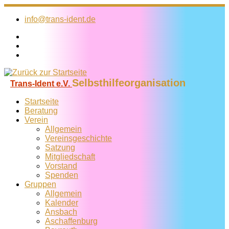
Zum
Inhalt
info@trans-ident.de
springen
Selbsthilfeorganisation
Trans-Ident e.V.
Startseite
Beratung
Verein
Allgemein
Vereins­geschichte
Satzung
Mitglied­schaft
Vorstand
Spenden
Gruppen
Allgemein
Kalender
Ansbach
Aschaffenburg