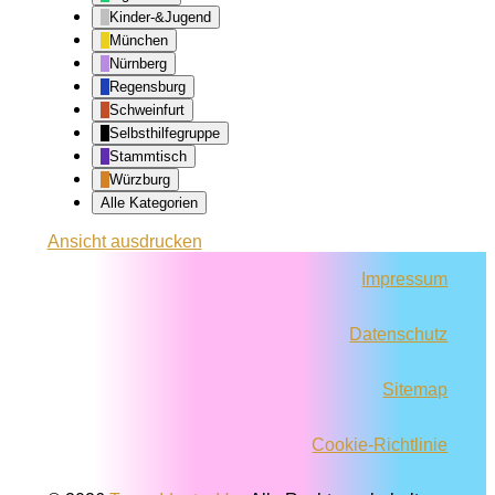
Kinder-&Jugend
München
Nürnberg
Regensburg
Schweinfurt
Selbsthilfegruppe
Stammtisch
Würzburg
Alle Kategorien
Ansicht
ausdrucken
Impressum
Datenschutz
Sitemap
Cookie-Richtlinie