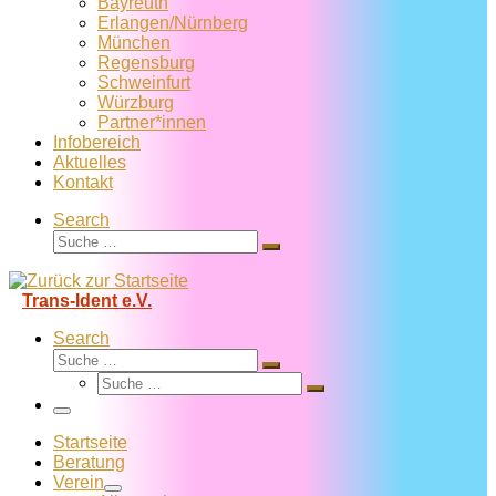
Bayreuth
Erlangen/Nürnberg
München
Regensburg
Schweinfurt
Würzburg
Partner*innen
Infobereich
Aktuelles
Kontakt
Search
Suche
Suche
…
Trans-Ident e.V.
Search
Suche
Suche
Suche
…
Suche
…
Menü
Startseite
Beratung
Verein