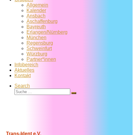
Allgemein
Kalender
Ansbach
Aschaffenburg
Bayreuth
Erlangen/Nürnberg
München
Regensburg
Schweinfurt
Würzburg
Partner*innen
Infobereich
Aktuelles
Kontakt
Search
Suche
Suche
…
Trans-Ident e.V.