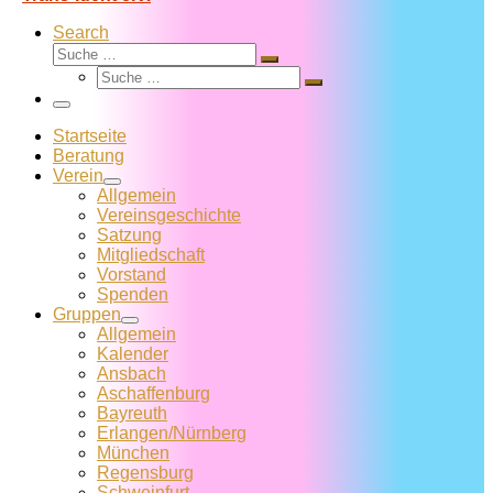
Search
Suche
Suche
Suche
…
Suche
…
Menü
Startseite
Beratung
Verein
Allgemein
Vereins­geschichte
Satzung
Mitglied­schaft
Vorstand
Spenden
Gruppen
Allgemein
Kalender
Ansbach
Aschaffenburg
Bayreuth
Erlangen/Nürnberg
München
Regensburg
Schweinfurt