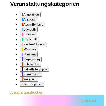
Veranstaltungskategorien
Angehörige
Ansbach
Aschaffenburg
Bayreuth
Erlangen
Ingolstadt
Kinder-&Jugend
München
Nürnberg
Regensburg
Schweinfurt
Selbsthilfegruppe
Stammtisch
Würzburg
Alle Kategorien
Ansicht
ausdrucken
Impressum