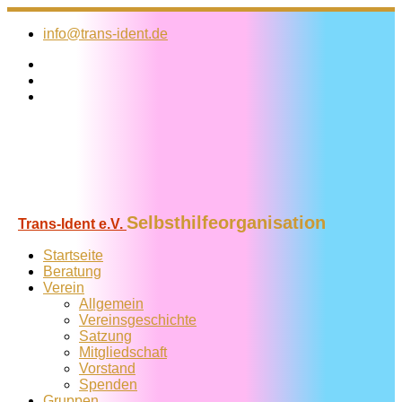
Zum
Inhalt
info@trans-ident.de
springen
Selbsthilfeorganisation
Trans-Ident e.V.
Startseite
Beratung
Verein
Allgemein
Vereins­geschichte
Satzung
Mitglied­schaft
Vorstand
Spenden
Gruppen