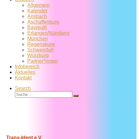
Allgemein
Kalender
Ansbach
Aschaffenburg
Bayreuth
Erlangen/Nürnberg
München
Regensburg
Schweinfurt
Würzburg
Partner*innen
Infobereich
Aktuelles
Kontakt
Search
Suche
Suche
…
Trans-Ident e.V.