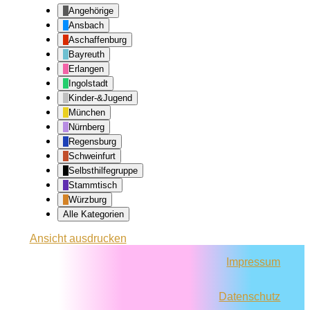
Angehörige
Ansbach
Aschaffenburg
Bayreuth
Erlangen
Ingolstadt
Kinder-&Jugend
München
Nürnberg
Regensburg
Schweinfurt
Selbsthilfegruppe
Stammtisch
Würzburg
Alle Kategorien
Ansicht
ausdrucken
Impressum
Datenschutz