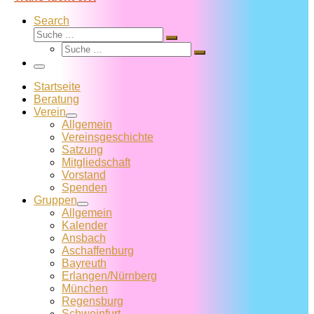
Search
Suche
Suche
Suche
…
Suche
…
Menü
Startseite
Beratung
Verein
Allgemein
Vereins­geschichte
Satzung
Mitglied­schaft
Vorstand
Spenden
Gruppen
Allgemein
Kalender
Ansbach
Aschaffenburg
Bayreuth
Erlangen/Nürnberg
München
Regensburg
Schweinfurt