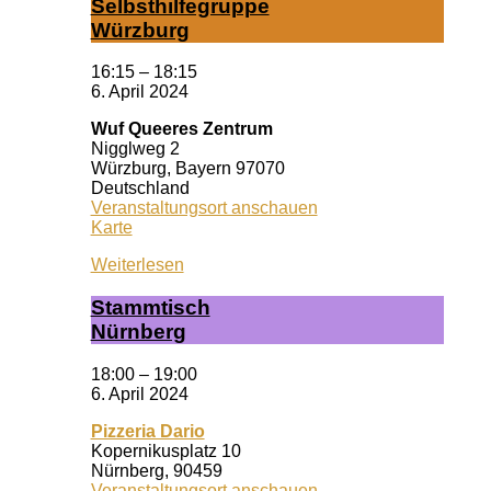
Selbst­hil­fe­grup­pe
Würz­burg
16:15
–
18:15
6. April 2024
Wuf Queeres Zentrum
Nigglweg 2
Würzburg
,
Bayern
97070
Deutschland
Veranstaltungsort anschauen
Wuf
Karte
Queeres
Weiterlesen
Zentrum
Stamm­tisch
Nürn­berg
18:00
–
19:00
6. April 2024
Pizzeria Dario
Kopernikusplatz 10
Nürnberg
,
90459
Veranstaltungsort anschauen