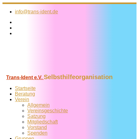
Zum
Inhalt
info@trans-ident.de
springen
Selbsthilfeorganisation
Trans-Ident e.V.
Startseite
Beratung
Verein
Allgemein
Vereins­geschichte
Satzung
Mitglied­schaft
Vorstand
Spenden
Gruppen