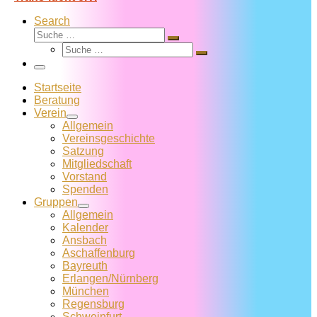
Search
Suche
Suche
Suche
…
Suche
…
Menü
Startseite
Beratung
Verein
Allgemein
Vereins­geschichte
Satzung
Mitglied­schaft
Vorstand
Spenden
Gruppen
Allgemein
Kalender
Ansbach
Aschaffenburg
Bayreuth
Erlangen/Nürnberg
München
Regensburg
Schweinfurt