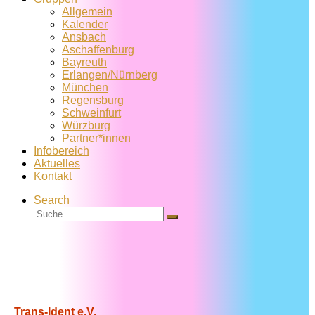
Allgemein
Kalender
Ansbach
Aschaffenburg
Bayreuth
Erlangen/Nürnberg
München
Regensburg
Schweinfurt
Würzburg
Partner*innen
Infobereich
Aktuelles
Kontakt
Search
Suche
Suche
…
Trans-Ident e.V.