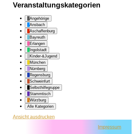
Veranstaltungskategorien
Angehörige
Ansbach
Aschaffenburg
Bayreuth
Erlangen
Ingolstadt
Kinder-&Jugend
München
Nürnberg
Regensburg
Schweinfurt
Selbsthilfegruppe
Stammtisch
Würzburg
Alle Kategorien
Ansicht
ausdrucken
Impressum