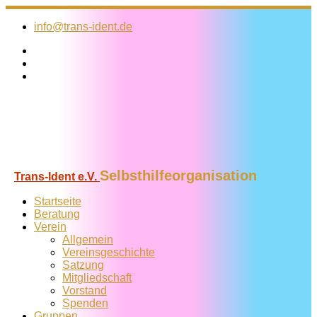
Zum
Inhalt
info@trans-ident.de
springen
Selbsthilfeorganisation
Trans-Ident e.V.
Startseite
Beratung
Verein
Allgemein
Vereins­geschichte
Satzung
Mitglied­schaft
Vorstand
Spenden
Gruppen