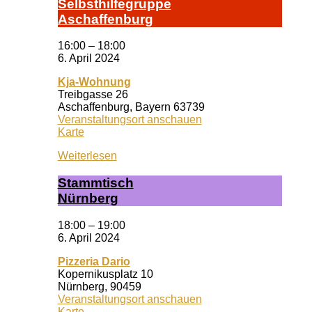
Selbst­hil­fe­grup­pe
A­schaf­fen­burg
16:00
–
18:00
6. April 2024
Kja-Wohnung
Treibgasse 26
Aschaffenburg
,
Bayern
63739
Veranstaltungsort anschauen
Kja-
Karte
Wohnung
Weiterlesen
Stamm­tisch
Nürn­berg
18:00
–
19:00
6. April 2024
Pizzeria Dario
Kopernikusplatz 10
Nürnberg
,
90459
Veranstaltungsort anschauen
Pizzeria
Karte