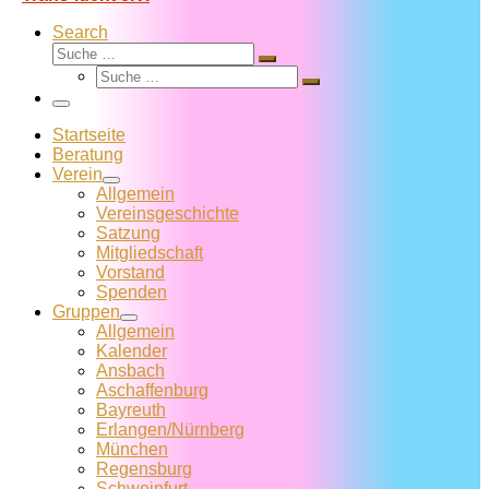
Search
Suche
Suche
Suche
…
Suche
…
Menü
Startseite
Beratung
Verein
Allgemein
Vereins­geschichte
Satzung
Mitglied­schaft
Vorstand
Spenden
Gruppen
Allgemein
Kalender
Ansbach
Aschaffenburg
Bayreuth
Erlangen/Nürnberg
München
Regensburg
Schweinfurt