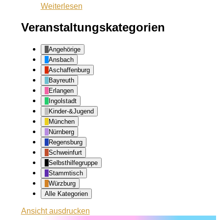
Weiterlesen
Veranstaltungskategorien
Angehörige
Ansbach
Aschaffenburg
Bayreuth
Erlangen
Ingolstadt
Kinder-&Jugend
München
Nürnberg
Regensburg
Schweinfurt
Selbsthilfegruppe
Stammtisch
Würzburg
Alle Kategorien
Ansicht
ausdrucken