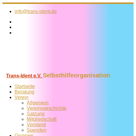
Zum
Inhalt
info@trans-ident.de
springen
Selbsthilfeorganisation
Trans-Ident e.V.
Startseite
Beratung
Verein
Allgemein
Vereins­geschichte
Satzung
Mitglied­schaft
Vorstand
Spenden
Gruppen