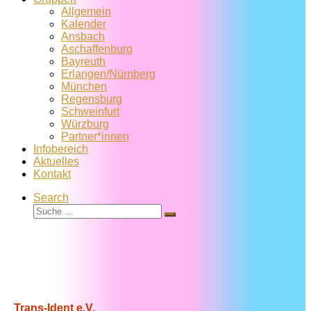
Allgemein
Kalender
Ansbach
Aschaffenburg
Bayreuth
Erlangen/Nürnberg
München
Regensburg
Schweinfurt
Würzburg
Partner*innen
Infobereich
Aktuelles
Kontakt
Search
Suche
Suche
…
Trans-Ident e.V.