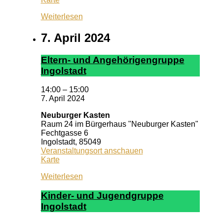
Dario
Weiterlesen
7. April 2024
El­tern- und An­ge­hör­ig­en­grup­pe
In­gol­stadt
14:00
–
15:00
7. April 2024
Neuburger Kasten
Raum 24 im Bürgerhaus "Neuburger Kasten"
Fechtgasse 6
Ingolstadt
,
85049
Veranstaltungsort anschauen
Neuburger
Karte
Kasten
Weiterlesen
Kin­der- und Ju­gend­grup­pe
In­gol­stadt