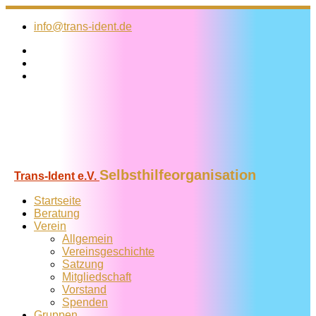
Zum
Inhalt
info@trans-ident.de
springen
Selbsthilfeorganisation
Trans-Ident e.V.
Startseite
Beratung
Verein
Allgemein
Vereins­geschichte
Satzung
Mitglied­schaft
Vorstand
Spenden
Gruppen