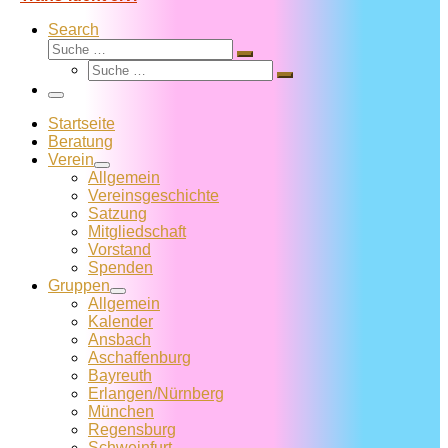
Search
Suche
Suche
Suche
…
Suche
…
Menü
Startseite
Beratung
Verein
Allgemein
Vereins­geschichte
Satzung
Mitglied­schaft
Vorstand
Spenden
Gruppen
Allgemein
Kalender
Ansbach
Aschaffenburg
Bayreuth
Erlangen/Nürnberg
München
Regensburg
Schweinfurt