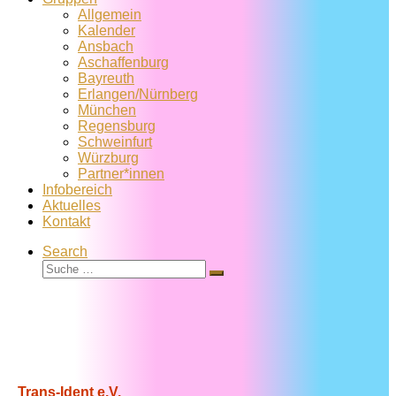
Allgemein
Kalender
Ansbach
Aschaffenburg
Bayreuth
Erlangen/Nürnberg
München
Regensburg
Schweinfurt
Würzburg
Partner*innen
Infobereich
Aktuelles
Kontakt
Search
Suche
Suche
…
Trans-Ident e.V.