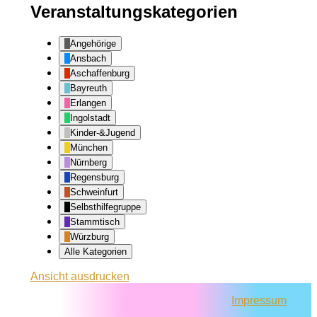
Veranstaltungskategorien
Angehörige
Ansbach
Aschaffenburg
Bayreuth
Erlangen
Ingolstadt
Kinder-&Jugend
München
Nürnberg
Regensburg
Schweinfurt
Selbsthilfegruppe
Stammtisch
Würzburg
Alle Kategorien
Ansicht
ausdrucken
Impressum