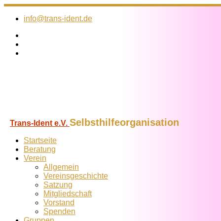
Zum
Inhalt
info@trans-ident.de
springen
Selbsthilfeorganisation
Trans-Ident e.V.
Startseite
Beratung
Verein
Allgemein
Vereins­geschichte
Satzung
Mitglied­schaft
Vorstand
Spenden
Gruppen