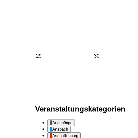
29.
30.
29
30
April
April
2024
2024
Veranstaltungskategorien
Angehörige
Ansbach
Aschaffenburg