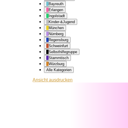
Bayreuth
Erlangen
Ingolstadt
Kinder-&Jugend
München
Nürnberg
Regensburg
Schweinfurt
Selbsthilfegruppe
Stammtisch
Würzburg
Alle Kategorien
Ansicht
ausdrucken