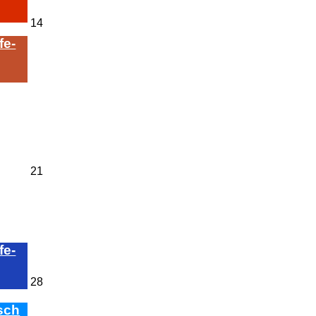
14.
14
April
fe­
2024
21.
21
April
2024
en)
fe­
28.
28
April
2024
sch