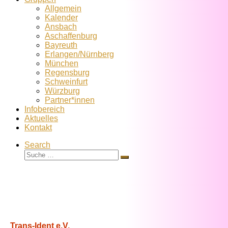
Allgemein
Kalender
Ansbach
Aschaffenburg
Bayreuth
Erlangen/Nürnberg
München
Regensburg
Schweinfurt
Würzburg
Partner*innen
Infobereich
Aktuelles
Kontakt
Search
Suche
Suche
…
Trans-Ident e.V.