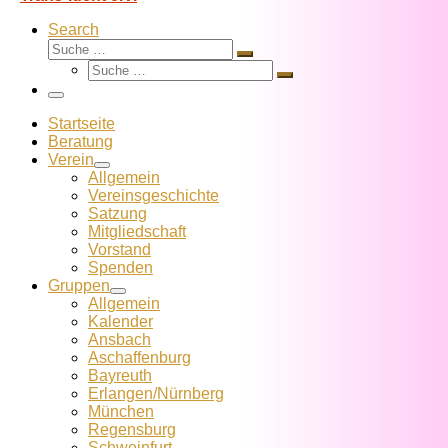
Search
Suche
Suche
Suche
…
Suche
…
Menü
Startseite
Beratung
Verein
Allgemein
Vereins­geschichte
Satzung
Mitglied­schaft
Vorstand
Spenden
Gruppen
Allgemein
Kalender
Ansbach
Aschaffenburg
Bayreuth
Erlangen/Nürnberg
München
Regensburg
Schweinfurt