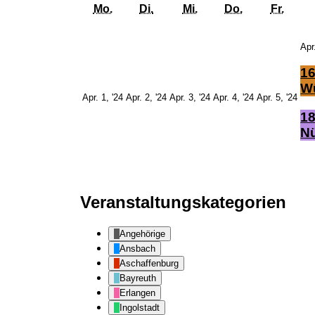
Montag
Dienstag
Mittwoch
Donnerstag
Freit
Mo.
Di.
Mi.
Do.
Fr.
Apr
16
Wü
1.
2.
3.
4.
5.
Apr. 1, '24
Apr. 2, '24
Apr. 3, '24
Apr. 4, '24
Apr. 5, '24
April
April
April
April
Apr
18
2024
2024
2024
2024
20
Nü
Veranstaltungskategorien
Angehörige
Ansbach
Aschaffenburg
Bayreuth
Erlangen
Ingolstadt