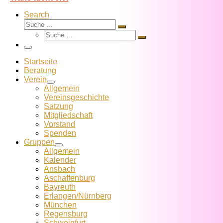
Search
Suche
Suche
Suche
…
Suche
…
Menü
Startseite
Beratung
Verein
Allgemein
Vereins­geschichte
Satzung
Mitglied­schaft
Vorstand
Spenden
Gruppen
Allgemein
Kalender
Ansbach
Aschaffenburg
Bayreuth
Erlangen/Nürnberg
München
Regensburg
Schweinfurt