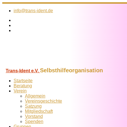
Zum
Inhalt
info@trans-ident.de
springen
Selbsthilfeorganisation
Trans-Ident e.V.
Startseite
Beratung
Verein
Allgemein
Vereins­geschichte
Satzung
Mitglied­schaft
Vorstand
Spenden
Gruppen