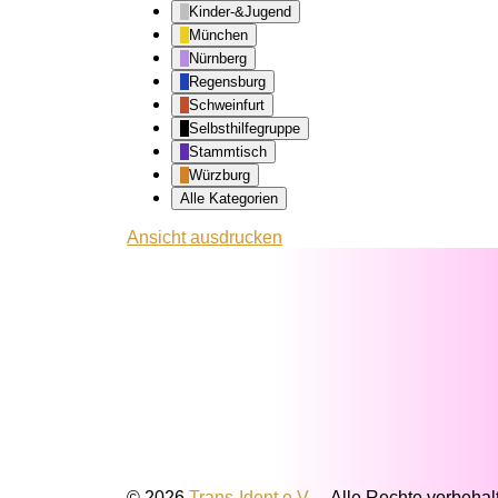
Kinder-&Jugend
München
Nürnberg
Regensburg
Schweinfurt
Selbsthilfegruppe
Stammtisch
Würzburg
Alle Kategorien
Ansicht
ausdrucken
© 2026
Trans-Ident e.V.
–
Alle Rechte vorbehal