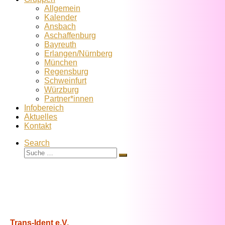
Allgemein
Kalender
Ansbach
Aschaffenburg
Bayreuth
Erlangen/Nürnberg
München
Regensburg
Schweinfurt
Würzburg
Partner*innen
Infobereich
Aktuelles
Kontakt
Search
Suche
Suche
…
Trans-Ident e.V.