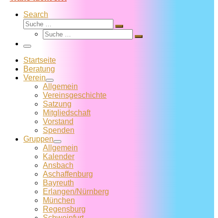
Search
Suche
Suche
Suche
…
Suche
…
Menü
Startseite
Beratung
Verein
Allgemein
Vereins­geschichte
Satzung
Mitglied­schaft
Vorstand
Spenden
Gruppen
Allgemein
Kalender
Ansbach
Aschaffenburg
Bayreuth
Erlangen/Nürnberg
München
Regensburg
Schweinfurt