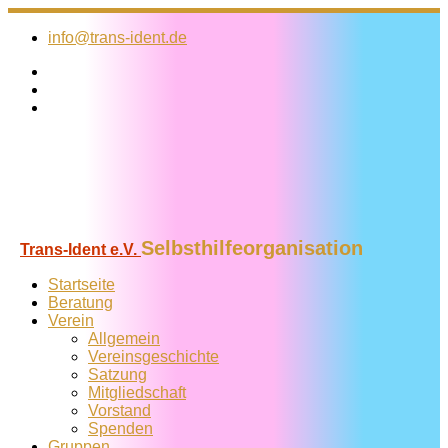
Zum
Inhalt
info@trans-ident.de
springen
Selbsthilfeorganisation
Trans-Ident e.V.
Startseite
Beratung
Verein
Allgemein
Vereins­geschichte
Satzung
Mitglied­schaft
Vorstand
Spenden
Gruppen