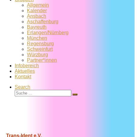
Allgemein
Kalender
Ansbach
Aschaffenburg
Bayreuth
Erlangen/Nürnberg
München
Regensburg
Schweinfurt
Würzburg
Partner*innen
Infobereich
Aktuelles
Kontakt
Search
Suche
Suche
…
Trans-Ident e.V.