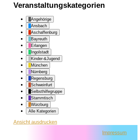
Veranstaltungskategorien
Angehörige
Ansbach
Aschaffenburg
Bayreuth
Erlangen
Ingolstadt
Kinder-&Jugend
München
Nürnberg
Regensburg
Schweinfurt
Selbsthilfegruppe
Stammtisch
Würzburg
Alle Kategorien
Ansicht
ausdrucken
Impressum