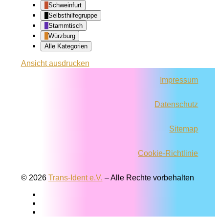
Schweinfurt
Selbsthilfegruppe
Stammtisch
Würzburg
Alle Kategorien
Ansicht
ausdrucken
Impressum
Datenschutz
Sitemap
Cookie-Richtlinie
© 2026
Trans-Ident e.V.
–
Alle Rechte vorbehalten