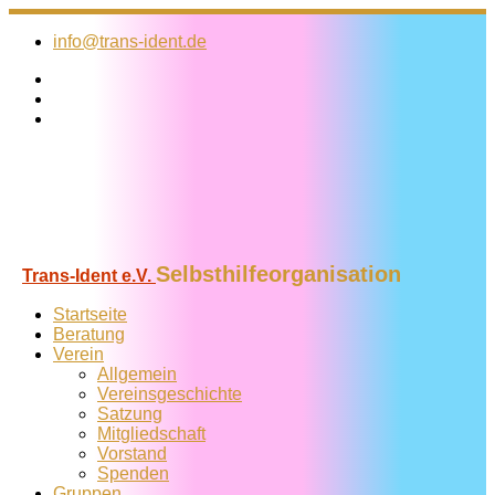
Zum
Inhalt
info@trans-ident.de
springen
Selbsthilfeorganisation
Trans-Ident e.V.
Startseite
Beratung
Verein
Allgemein
Vereins­geschichte
Satzung
Mitglied­schaft
Vorstand
Spenden
Gruppen