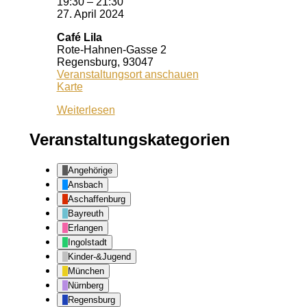
19:30
–
21:30
27. April 2024
Café Lila
Rote-Hahnen-Gasse 2
Regensburg
,
93047
Veranstaltungsort anschauen
Café
Karte
Lila
Weiterlesen
Veranstaltungskategorien
Angehörige
Ansbach
Aschaffenburg
Bayreuth
Erlangen
Ingolstadt
Kinder-&Jugend
München
Nürnberg
Regensburg