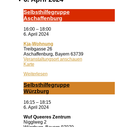
Selbst­hil­fe­grup­pe
A­schaf­fen­burg
16:00
–
18:00
6. April 2024
Kja-Wohnung
Treibgasse 26
Aschaffenburg
,
Bayern
63739
Veranstaltungsort anschauen
Kja-
Karte
Wohnung
Weiterlesen
Selbst­hil­fe­grup­pe
Würz­burg
16:15
–
18:15
6. April 2024
Wuf Queeres Zentrum
Nigglweg 2