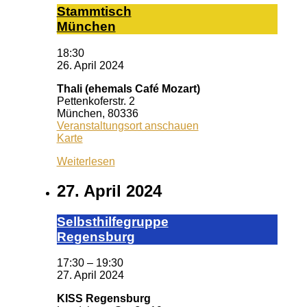
Stamm­tisch
Mün­chen
18:30
26. April 2024
Thali (ehemals Café Mozart)
Pettenkoferstr. 2
München
,
80336
Veranstaltungsort anschauen
Thali
Karte
(ehemals
Weiterlesen
Café
Mozart)
27. April 2024
Selbst­hil­fe­grup­pe
Re­gens­burg
17:30
–
19:30
27. April 2024
KISS Regensburg