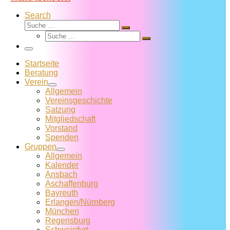
Search
Suche
Suche
Suche
…
Suche
…
Menü
Startseite
Beratung
Verein
Allgemein
Vereins­geschichte
Satzung
Mitglied­schaft
Vorstand
Spenden
Gruppen
Allgemein
Kalender
Ansbach
Aschaffenburg
Bayreuth
Erlangen/Nürnberg
München
Regensburg
Schweinfurt