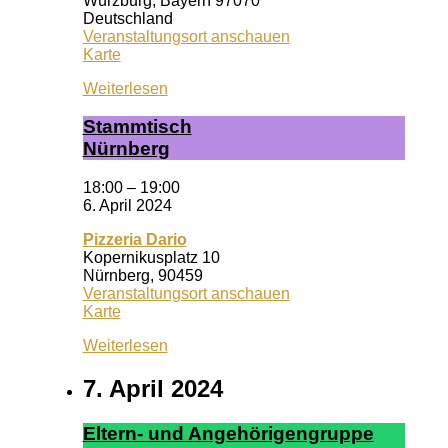
Würzburg
,
Bayern
97070
Deutschland
Veranstaltungsort anschauen
Wuf
Karte
Queeres
Weiterlesen
Zentrum
Stamm­tisch
Nürn­berg
18:00
–
19:00
6. April 2024
Pizzeria Dario
Kopernikusplatz 10
Nürnberg
,
90459
Veranstaltungsort anschauen
Pizzeria
Karte
Dario
Weiterlesen
7. April 2024
El­tern- und An­ge­hör­ig­en­grup­pe