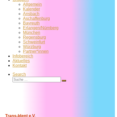
Allgemein
Kalender
Ansbach
Aschaffenburg
Bayreuth
Erlangen/Nürnberg
München
Regensburg
Schweinfurt
Würzburg
Partner*innen
Infobereich
Aktuelles
Kontakt
Search
Suche
Suche
…
Trans-Ident e.V.