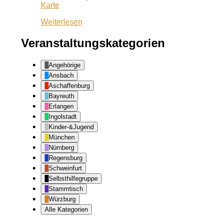
Café
Karte
Lila
Weiterlesen
Veranstaltungskategorien
Angehörige
Ansbach
Aschaffenburg
Bayreuth
Erlangen
Ingolstadt
Kinder-&Jugend
München
Nürnberg
Regensburg
Schweinfurt
Selbsthilfegruppe
Stammtisch
Würzburg
Alle Kategorien