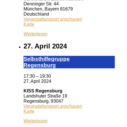
Denninger Str. 44
München
,
Bayern
81679
Deutschland
Veranstaltungsort anschauen
Caféteria
Karte
Dr.
Weiterlesen
Lubos
Kliniken
27. April 2024
Selbst­hil­fe­grup­pe
Re­gens­burg
17:30
–
19:30
27. April 2024
KISS Regensburg
Landshuter Straße 19
Regensburg
,
93047
Veranstaltungsort anschauen
KISS
Karte
Regensburg
Weiterlesen