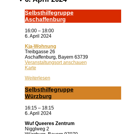
Selbst­hil­fe­grup­pe
A­schaf­fen­burg
16:00
–
18:00
6. April 2024
Kja-Wohnung
Treibgasse 26
Aschaffenburg
,
Bayern
63739
Veranstaltungsort anschauen
Kja-
Karte
Wohnung
Weiterlesen
Selbst­hil­fe­grup­pe
Würz­burg
16:15
–
18:15
6. April 2024
Wuf Queeres Zentrum
Nigglweg 2