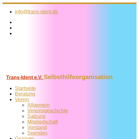
Zum
Inhalt
info@trans-ident.de
springen
Selbsthilfeorganisation
Trans-Ident e.V.
Startseite
Beratung
Verein
Allgemein
Vereins­geschichte
Satzung
Mitglied­schaft
Vorstand
Spenden
Gruppen