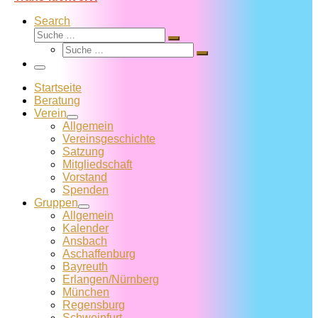
Search
Suche
Suche
Suche
…
Suche
…
Menü
Startseite
Beratung
Verein
Allgemein
Vereins­geschichte
Satzung
Mitglied­schaft
Vorstand
Spenden
Gruppen
Allgemein
Kalender
Ansbach
Aschaffenburg
Bayreuth
Erlangen/Nürnberg
München
Regensburg
Schweinfurt