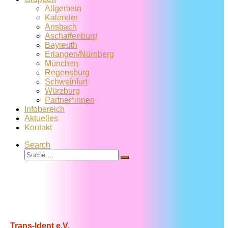
Allgemein
Kalender
Ansbach
Aschaffenburg
Bayreuth
Erlangen/Nürnberg
München
Regensburg
Schweinfurt
Würzburg
Partner*innen
Infobereich
Aktuelles
Kontakt
Search
Suche
Suche
…
Trans-Ident e.V.