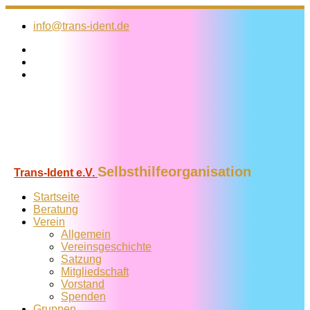
Zum
Inhalt
info@trans-ident.de
springen
Selbsthilfeorganisation
Trans-Ident e.V.
Startseite
Beratung
Verein
Allgemein
Vereins­geschichte
Satzung
Mitglied­schaft
Vorstand
Spenden
Gruppen