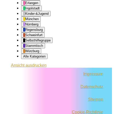
Erlangen
Ingolstadt
Kinder-&Jugend
München
Nürnberg
Regensburg
Schweinfurt
Selbsthilfegruppe
Stammtisch
Würzburg
Alle Kategorien
Ansicht
ausdrucken
Impressum
Datenschutz
Sitemap
Cookie-Richtlinie