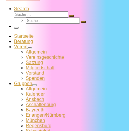
Search
Suche
Suche
Suche
…
Suche
…
Menü
Startseite
Beratung
Verein
Allgemein
Vereins­geschichte
Satzung
Mitglied­schaft
Vorstand
Spenden
Gruppen
Allgemein
Kalender
Ansbach
Aschaffenburg
Bayreuth
Erlangen/Nürnberg
München
Regensburg
Schweinfurt