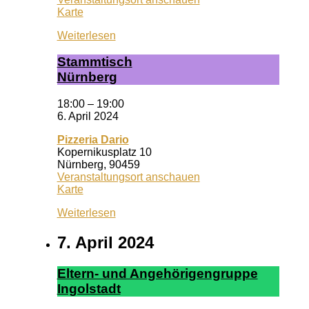
Wuf
Karte
Queeres
Weiterlesen
Zentrum
Stamm­tisch
Nürn­berg
18:00
–
19:00
6. April 2024
Pizzeria Dario
Kopernikusplatz 10
Nürnberg
,
90459
Veranstaltungsort anschauen
Pizzeria
Karte
Dario
Weiterlesen
7. April 2024
El­tern- und An­ge­hör­ig­en­grup­pe
In­gol­stadt