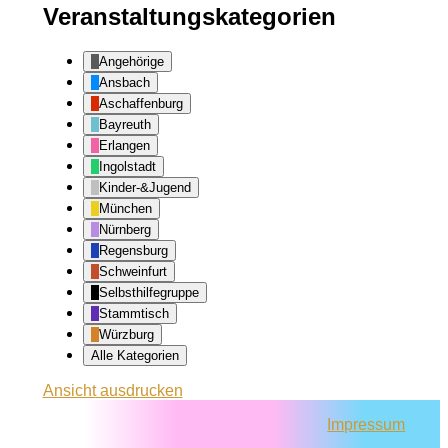
Veranstaltungskategorien
Angehörige
Ansbach
Aschaffenburg
Bayreuth
Erlangen
Ingolstadt
Kinder-&Jugend
München
Nürnberg
Regensburg
Schweinfurt
Selbsthilfegruppe
Stammtisch
Würzburg
Alle Kategorien
Ansicht
ausdrucken
Impressum