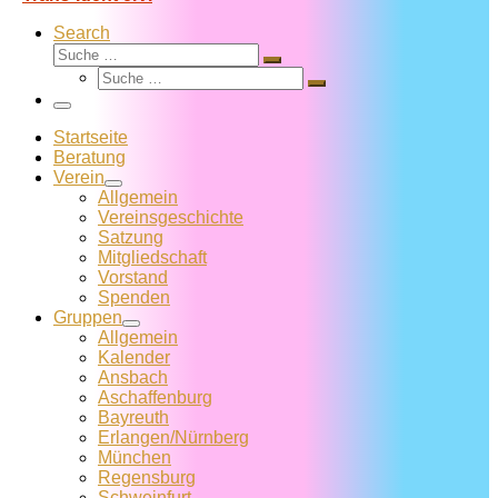
Search
Suche
Suche
Suche
…
Suche
…
Menü
Startseite
Beratung
Verein
Allgemein
Vereins­geschichte
Satzung
Mitglied­schaft
Vorstand
Spenden
Gruppen
Allgemein
Kalender
Ansbach
Aschaffenburg
Bayreuth
Erlangen/Nürnberg
München
Regensburg
Schweinfurt