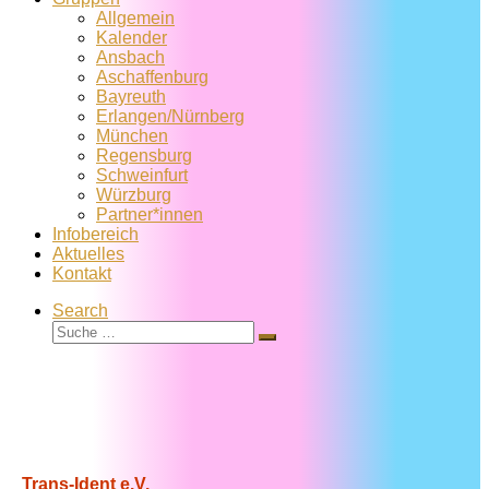
Allgemein
Kalender
Ansbach
Aschaffenburg
Bayreuth
Erlangen/Nürnberg
München
Regensburg
Schweinfurt
Würzburg
Partner*innen
Infobereich
Aktuelles
Kontakt
Search
Suche
Suche
…
Trans-Ident e.V.