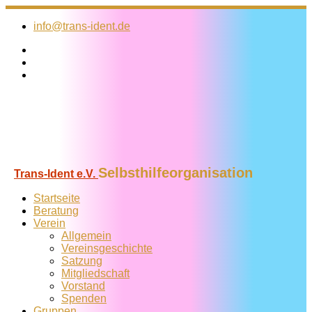
Zum
Inhalt
info@trans-ident.de
springen
Selbsthilfeorganisation
Trans-Ident e.V.
Startseite
Beratung
Verein
Allgemein
Vereins­geschichte
Satzung
Mitglied­schaft
Vorstand
Spenden
Gruppen