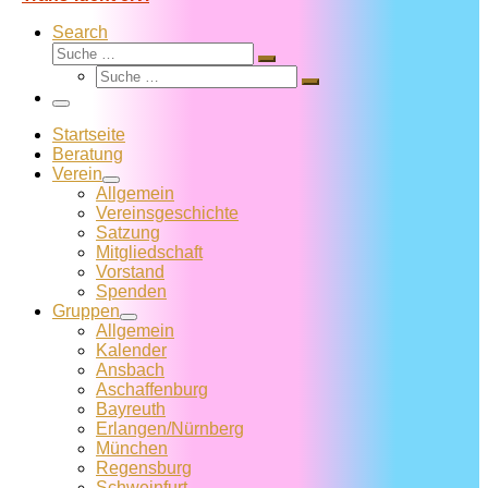
Search
Suche
Suche
Suche
…
Suche
…
Menü
Startseite
Beratung
Verein
Allgemein
Vereins­geschichte
Satzung
Mitglied­schaft
Vorstand
Spenden
Gruppen
Allgemein
Kalender
Ansbach
Aschaffenburg
Bayreuth
Erlangen/Nürnberg
München
Regensburg
Schweinfurt