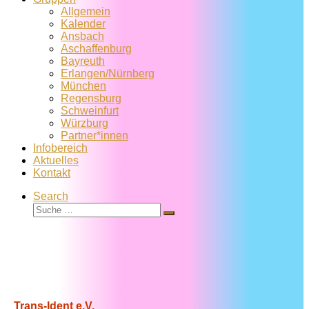
Allgemein
Kalender
Ansbach
Aschaffenburg
Bayreuth
Erlangen/Nürnberg
München
Regensburg
Schweinfurt
Würzburg
Partner*innen
Infobereich
Aktuelles
Kontakt
Search
Suche
Suche
…
Trans-Ident e.V.