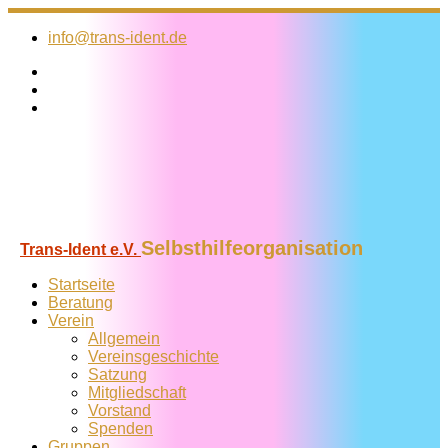
Zum
Inhalt
info@trans-ident.de
springen
Selbsthilfeorganisation
Trans-Ident e.V.
Startseite
Beratung
Verein
Allgemein
Vereins­geschichte
Satzung
Mitglied­schaft
Vorstand
Spenden
Gruppen