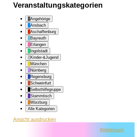
Veranstaltungskategorien
Angehörige
Ansbach
Aschaffenburg
Bayreuth
Erlangen
Ingolstadt
Kinder-&Jugend
München
Nürnberg
Regensburg
Schweinfurt
Selbsthilfegruppe
Stammtisch
Würzburg
Alle Kategorien
Ansicht
ausdrucken
Impressum