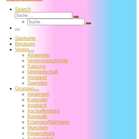
Search
Suche
Suche
Suche
…
Suche
…
Menü
Startseite
Beratung
Verein
Allgemein
Vereins­geschichte
Satzung
Mitglied­schaft
Vorstand
Spenden
Gruppen
Allgemein
Kalender
Ansbach
Aschaffenburg
Bayreuth
Erlangen/Nürnberg
München
Regensburg
Schweinfurt