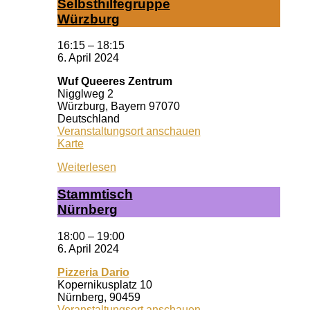
Selbst­hil­fe­grup­pe
Würz­burg
16:15
–
18:15
6. April 2024
Wuf Queeres Zentrum
Nigglweg 2
Würzburg
,
Bayern
97070
Deutschland
Veranstaltungsort anschauen
Wuf
Karte
Queeres
Weiterlesen
Zentrum
Stamm­tisch
Nürn­berg
18:00
–
19:00
6. April 2024
Pizzeria Dario
Kopernikusplatz 10
Nürnberg
,
90459
Veranstaltungsort anschauen