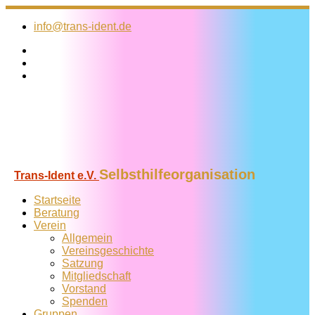
Zum
Inhalt
info@trans-ident.de
springen
Selbsthilfeorganisation
Trans-Ident e.V.
Startseite
Beratung
Verein
Allgemein
Vereins­geschichte
Satzung
Mitglied­schaft
Vorstand
Spenden
Gruppen