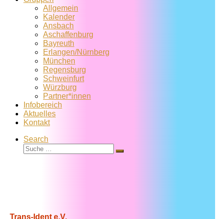
Allgemein
Kalender
Ansbach
Aschaffenburg
Bayreuth
Erlangen/Nürnberg
München
Regensburg
Schweinfurt
Würzburg
Partner*innen
Infobereich
Aktuelles
Kontakt
Search
Suche
Suche
…
Trans-Ident e.V.