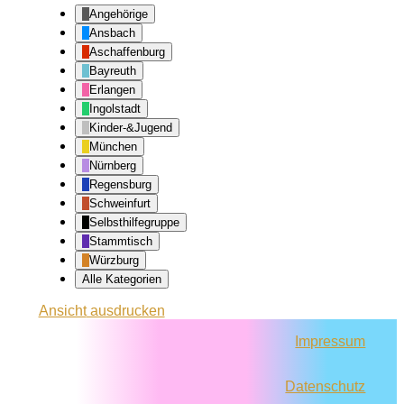
Angehörige
Ansbach
Aschaffenburg
Bayreuth
Erlangen
Ingolstadt
Kinder-&Jugend
München
Nürnberg
Regensburg
Schweinfurt
Selbsthilfegruppe
Stammtisch
Würzburg
Alle Kategorien
Ansicht
ausdrucken
Impressum
Datenschutz