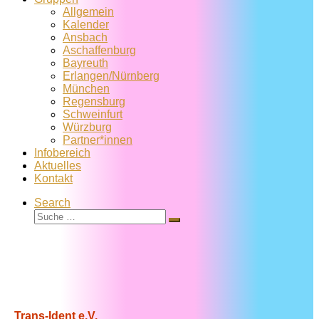
Allgemein
Kalender
Ansbach
Aschaffenburg
Bayreuth
Erlangen/Nürnberg
München
Regensburg
Schweinfurt
Würzburg
Partner*innen
Infobereich
Aktuelles
Kontakt
Search
Suche
Suche
…
Trans-Ident e.V.