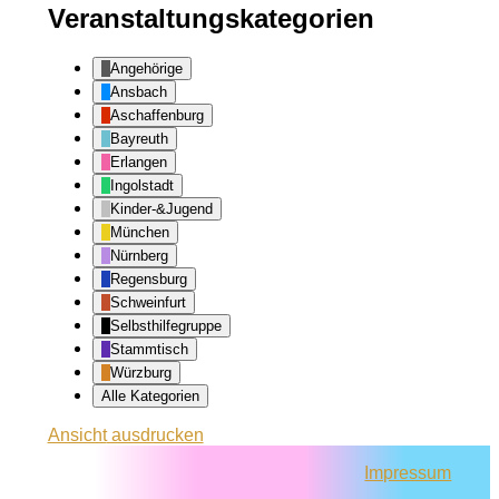
Veranstaltungskategorien
Angehörige
Ansbach
Aschaffenburg
Bayreuth
Erlangen
Ingolstadt
Kinder-&Jugend
München
Nürnberg
Regensburg
Schweinfurt
Selbsthilfegruppe
Stammtisch
Würzburg
Alle Kategorien
Ansicht
ausdrucken
Impressum