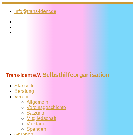
Zum
Inhalt
info@trans-ident.de
springen
Selbsthilfeorganisation
Trans-Ident e.V.
Startseite
Beratung
Verein
Allgemein
Vereins­geschichte
Satzung
Mitglied­schaft
Vorstand
Spenden
Gruppen