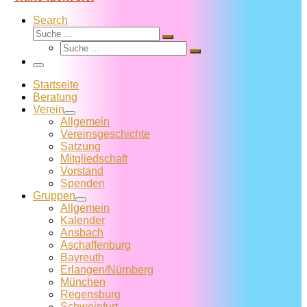
Search
Suche
Suche
Suche
…
Suche
…
Menü
Startseite
Beratung
Verein
Allgemein
Vereins­geschichte
Satzung
Mitglied­schaft
Vorstand
Spenden
Gruppen
Allgemein
Kalender
Ansbach
Aschaffenburg
Bayreuth
Erlangen/Nürnberg
München
Regensburg
Schweinfurt