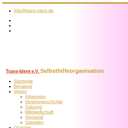
Zum
Inhalt
info@trans-ident.de
springen
Selbsthilfeorganisation
Trans-Ident e.V.
Startseite
Beratung
Verein
Allgemein
Vereins­geschichte
Satzung
Mitglied­schaft
Vorstand
Spenden
Gruppen