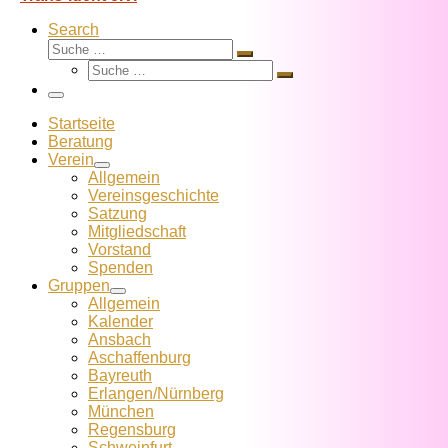
Search
Suche
Suche
Suche
…
Suche
…
Menü
Startseite
Beratung
Verein
Allgemein
Vereins­geschichte
Satzung
Mitglied­schaft
Vorstand
Spenden
Gruppen
Allgemein
Kalender
Ansbach
Aschaffenburg
Bayreuth
Erlangen/Nürnberg
München
Regensburg
Schweinfurt