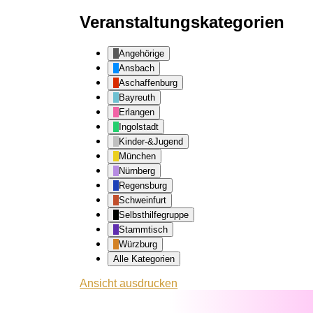
Veranstaltungskategorien
Angehörige
Ansbach
Aschaffenburg
Bayreuth
Erlangen
Ingolstadt
Kinder-&Jugend
München
Nürnberg
Regensburg
Schweinfurt
Selbsthilfegruppe
Stammtisch
Würzburg
Alle Kategorien
Ansicht
ausdrucken