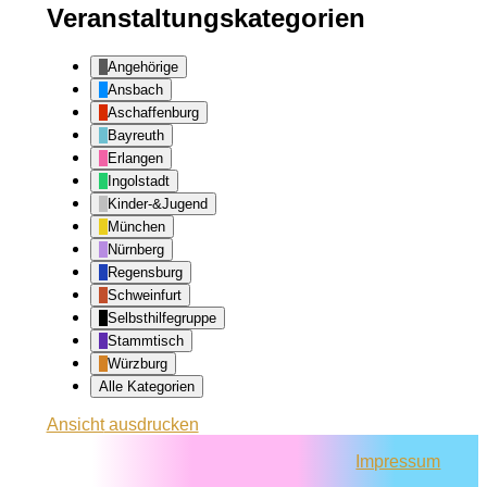
Veranstaltungskategorien
Angehörige
Ansbach
Aschaffenburg
Bayreuth
Erlangen
Ingolstadt
Kinder-&Jugend
München
Nürnberg
Regensburg
Schweinfurt
Selbsthilfegruppe
Stammtisch
Würzburg
Alle Kategorien
Ansicht
ausdrucken
Impressum