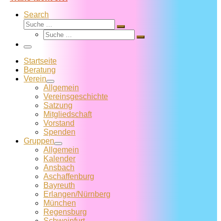
Search
Suche
Suche
Suche
…
Suche
…
Menü
Startseite
Beratung
Verein
Allgemein
Vereins­geschichte
Satzung
Mitglied­schaft
Vorstand
Spenden
Gruppen
Allgemein
Kalender
Ansbach
Aschaffenburg
Bayreuth
Erlangen/Nürnberg
München
Regensburg
Schweinfurt