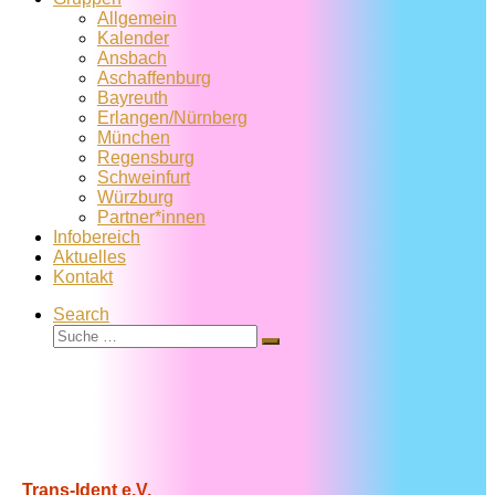
Allgemein
Kalender
Ansbach
Aschaffenburg
Bayreuth
Erlangen/Nürnberg
München
Regensburg
Schweinfurt
Würzburg
Partner*innen
Infobereich
Aktuelles
Kontakt
Search
Suche
Suche
…
Trans-Ident e.V.