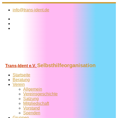
Zum
Inhalt
info@trans-ident.de
springen
Selbsthilfeorganisation
Trans-Ident e.V.
Startseite
Beratung
Verein
Allgemein
Vereins­geschichte
Satzung
Mitglied­schaft
Vorstand
Spenden
Gruppen