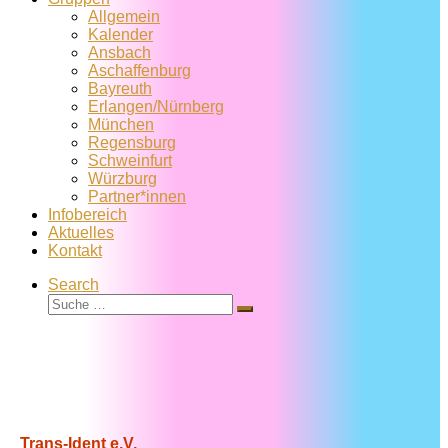
Allgemein
Kalender
Ansbach
Aschaffenburg
Bayreuth
Erlangen/Nürnberg
München
Regensburg
Schweinfurt
Würzburg
Partner*innen
Infobereich
Aktuelles
Kontakt
Search
Suche
Suche
…
Trans-Ident e.V.