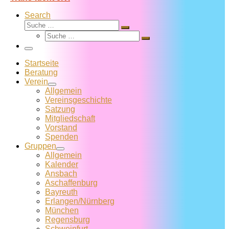
Search
Suche
Suche
Suche
…
Suche
…
Menü
Startseite
Beratung
Verein
Allgemein
Vereins­geschichte
Satzung
Mitglied­schaft
Vorstand
Spenden
Gruppen
Allgemein
Kalender
Ansbach
Aschaffenburg
Bayreuth
Erlangen/Nürnberg
München
Regensburg
Schweinfurt