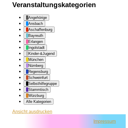
Veranstaltungskategorien
Angehörige
Ansbach
Aschaffenburg
Bayreuth
Erlangen
Ingolstadt
Kinder-&Jugend
München
Nürnberg
Regensburg
Schweinfurt
Selbsthilfegruppe
Stammtisch
Würzburg
Alle Kategorien
Ansicht
ausdrucken
Impressum