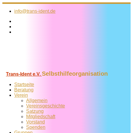
Zum
Inhalt
info@trans-ident.de
springen
Selbsthilfeorganisation
Trans-Ident e.V.
Startseite
Beratung
Verein
Allgemein
Vereins­geschichte
Satzung
Mitglied­schaft
Vorstand
Spenden
Gruppen