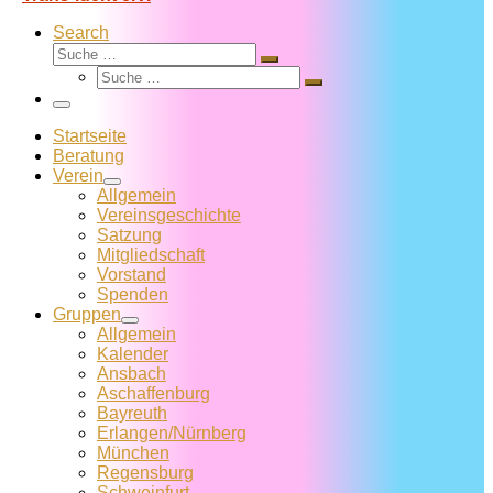
Search
Suche
Suche
Suche
…
Suche
…
Menü
Startseite
Beratung
Verein
Allgemein
Vereins­geschichte
Satzung
Mitglied­schaft
Vorstand
Spenden
Gruppen
Allgemein
Kalender
Ansbach
Aschaffenburg
Bayreuth
Erlangen/Nürnberg
München
Regensburg
Schweinfurt