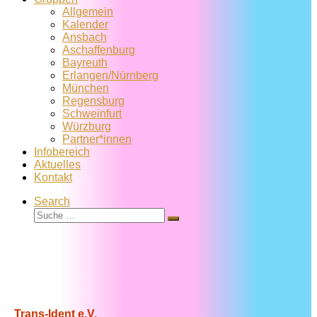
Allgemein
Kalender
Ansbach
Aschaffenburg
Bayreuth
Erlangen/Nürnberg
München
Regensburg
Schweinfurt
Würzburg
Partner*innen
Infobereich
Aktuelles
Kontakt
Search
Suche
Suche
…
Trans-Ident e.V.