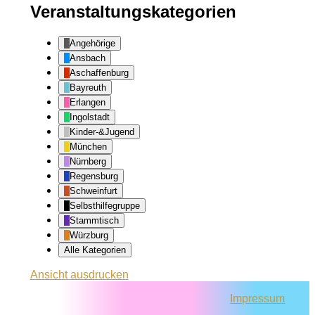
Veranstaltungskategorien
Angehörige
Ansbach
Aschaffenburg
Bayreuth
Erlangen
Ingolstadt
Kinder-&Jugend
München
Nürnberg
Regensburg
Schweinfurt
Selbsthilfegruppe
Stammtisch
Würzburg
Alle Kategorien
Ansicht
ausdrucken
Impressum