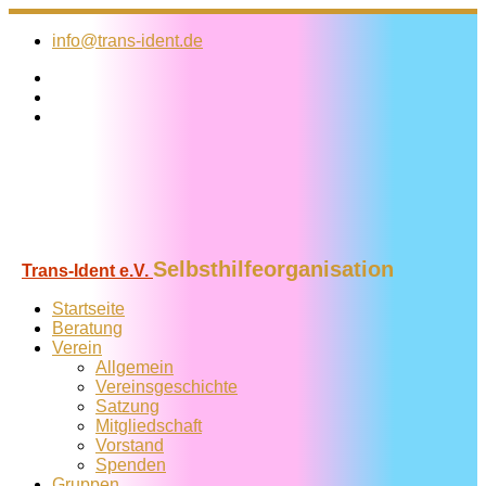
Zum
Inhalt
info@trans-ident.de
springen
Selbsthilfeorganisation
Trans-Ident e.V.
Startseite
Beratung
Verein
Allgemein
Vereins­geschichte
Satzung
Mitglied­schaft
Vorstand
Spenden
Gruppen