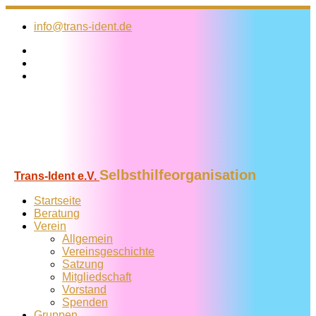
Zum
Inhalt
info@trans-ident.de
springen
Selbsthilfeorganisation
Trans-Ident e.V.
Startseite
Beratung
Verein
Allgemein
Vereins­geschichte
Satzung
Mitglied­schaft
Vorstand
Spenden
Gruppen