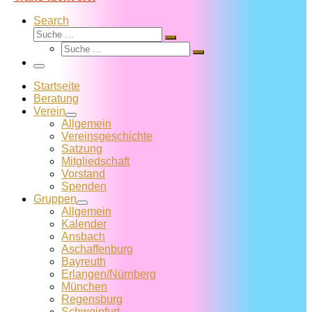
Search
Suche
Suche
Suche
…
Suche
…
Menü
Startseite
Beratung
Verein
Allgemein
Vereins­geschichte
Satzung
Mitglied­schaft
Vorstand
Spenden
Gruppen
Allgemein
Kalender
Ansbach
Aschaffenburg
Bayreuth
Erlangen/Nürnberg
München
Regensburg
Schweinfurt