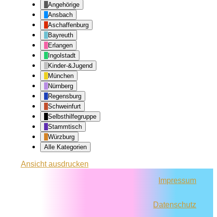
Angehörige
Ansbach
Aschaffenburg
Bayreuth
Erlangen
Ingolstadt
Kinder-&Jugend
München
Nürnberg
Regensburg
Schweinfurt
Selbsthilfegruppe
Stammtisch
Würzburg
Alle Kategorien
Ansicht
ausdrucken
Impressum
Datenschutz