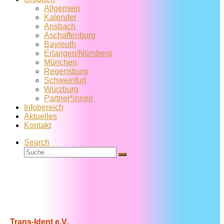
Allgemein
Kalender
Ansbach
Aschaffenburg
Bayreuth
Erlangen/Nürnberg
München
Regensburg
Schweinfurt
Würzburg
Partner*innen
Infobereich
Aktuelles
Kontakt
Search
Suche
Suche
…
Trans-Ident e.V.