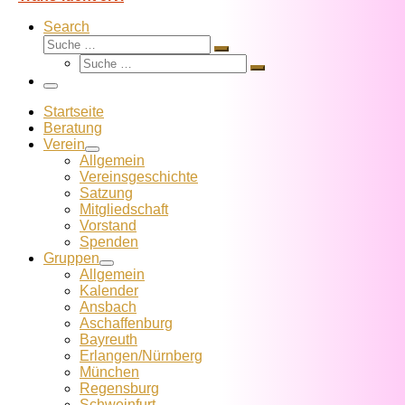
Search
Suche
Suche
Suche
…
Suche
…
Menü
Startseite
Beratung
Verein
Allgemein
Vereins­geschichte
Satzung
Mitglied­schaft
Vorstand
Spenden
Gruppen
Allgemein
Kalender
Ansbach
Aschaffenburg
Bayreuth
Erlangen/Nürnberg
München
Regensburg
Schweinfurt