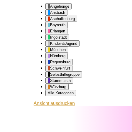
Angehörige
Ansbach
Aschaffenburg
Bayreuth
Erlangen
Ingolstadt
Kinder-&Jugend
München
Nürnberg
Regensburg
Schweinfurt
Selbsthilfegruppe
Stammtisch
Würzburg
Alle Kategorien
Ansicht
ausdrucken