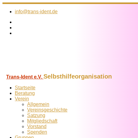
Zum
Inhalt
info@trans-ident.de
springen
Selbsthilfeorganisation
Trans-Ident e.V.
Startseite
Beratung
Verein
Allgemein
Vereins­geschichte
Satzung
Mitglied­schaft
Vorstand
Spenden
Gruppen